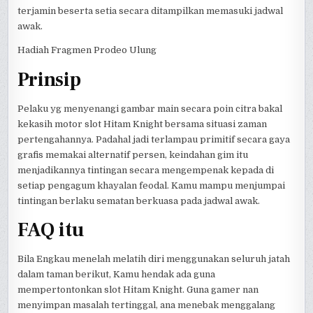
terjamin beserta setia secara ditampilkan memasuki jadwal
awak.
Hadiah Fragmen Prodeo Ulung
Prinsip
Pelaku yg menyenangi gambar main secara poin citra bakal
kekasih motor slot Hitam Knight bersama situasi zaman
pertengahannya. Padahal jadi terlampau primitif secara gaya
grafis memakai alternatif persen, keindahan gim itu
menjadikannya tintingan secara mengempenak kepada di
setiap pengagum khayalan feodal. Kamu mampu menjumpai
tintingan berlaku sematan berkuasa pada jadwal awak.
FAQ itu
Bila Engkau menelah melatih diri menggunakan seluruh jatah
dalam taman berikut, Kamu hendak ada guna
mempertontonkan slot Hitam Knight. Guna gamer nan
menyimpan masalah tertinggal, ana menebak menggalang