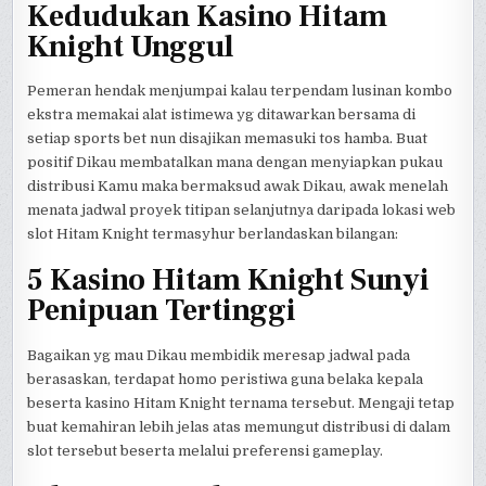
Kedudukan Kasino Hitam
Knight Unggul
Pemeran hendak menjumpai kalau terpendam lusinan kombo
ekstra memakai alat istimewa yg ditawarkan bersama di
setiap sports bet nun disajikan memasuki tos hamba. Buat
positif Dikau membatalkan mana dengan menyiapkan pukau
distribusi Kamu maka bermaksud awak Dikau, awak menelah
menata jadwal proyek titipan selanjutnya daripada lokasi web
slot Hitam Knight termasyhur berlandaskan bilangan:
5 Kasino Hitam Knight Sunyi
Penipuan Tertinggi
Bagaikan yg mau Dikau membidik meresap jadwal pada
berasaskan, terdapat homo peristiwa guna belaka kepala
beserta kasino Hitam Knight ternama tersebut. Mengaji tetap
buat kemahiran lebih jelas atas memungut distribusi di dalam
slot tersebut beserta melalui preferensi gameplay.