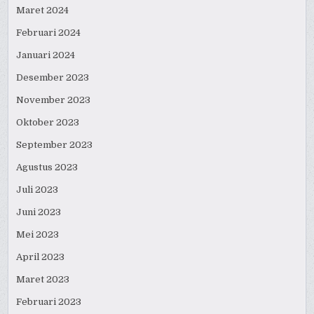
Maret 2024
Februari 2024
Januari 2024
Desember 2023
November 2023
Oktober 2023
September 2023
Agustus 2023
Juli 2023
Juni 2023
Mei 2023
April 2023
Maret 2023
Februari 2023