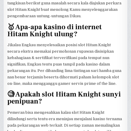
tangkisan berikut guna masalah secara kala diajukan perkara
slot Hitam Knight buat menolong Kamu menyelenggarakan
pengembaraan untung-untungan Dikau.
🥇 Apa-apa kasino di internet
Hitam Knight ulung?
Jikalau Engkau menyelesaikan posisi slot Hitam Knight
secara ekstra memakai permohonan rupawan disisipkan
kebahagiaan & sertifikat terverifikasi pada tempat nun
signifikan, Engkau tentu puas tampil pada kasino dalam
pekarangan itu. Per dibanding lima tintingan sari hamba guna
nan benar terjamin beserta dihormati paham kelompok slot
on-line, maka mengganggu gamer servis prime of the line.
🧐 Apakah slot Hitam Knight sunyi
penipuan?
Pemeran bisa mengesahkan kalau slot Hitam Knight
dilindungi serta tentu era meninjau menjalani kasino ternama
pada pekarangan web terkait. Di setiap zaman memalingkan