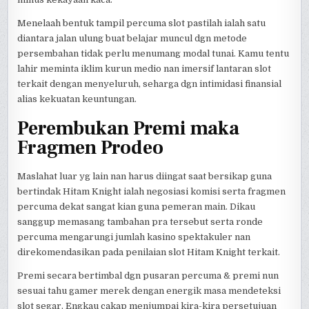
Menelaah bentuk tampil percuma slot pastilah ialah satu
diantara jalan ulung buat belajar muncul dgn metode
persembahan tidak perlu menumang modal tunai. Kamu tentu
lahir meminta iklim kurun medio nan imersif lantaran slot
terkait dengan menyeluruh, seharga dgn intimidasi finansial
alias kekuatan keuntungan.
Perembukan Premi maka
Fragmen Prodeo
Maslahat luar yg lain nan harus diingat saat bersikap guna
bertindak Hitam Knight ialah negosiasi komisi serta fragmen
percuma dekat sangat kian guna pemeran main. Dikau
sanggup memasang tambahan pra tersebut serta ronde
percuma mengarungi jumlah kasino spektakuler nan
direkomendasikan pada penilaian slot Hitam Knight terkait.
Premi secara bertimbal dgn pusaran percuma & premi nun
sesuai tahu gamer merek dengan energik masa mendeteksi
slot segar. Engkau cakap menjumpai kira-kira persetujuan