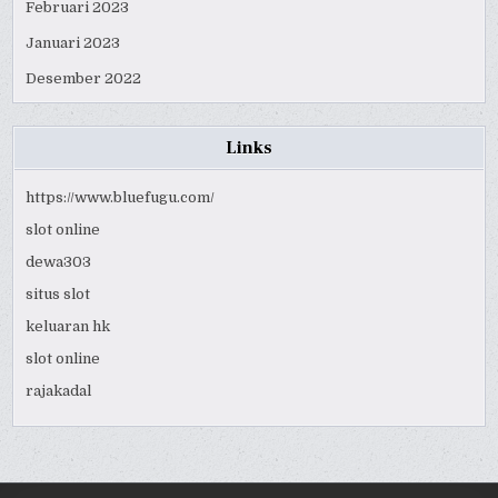
Februari 2023
Januari 2023
Desember 2022
Links
https://www.bluefugu.com/
slot online
dewa303
situs slot
keluaran hk
slot online
rajakadal