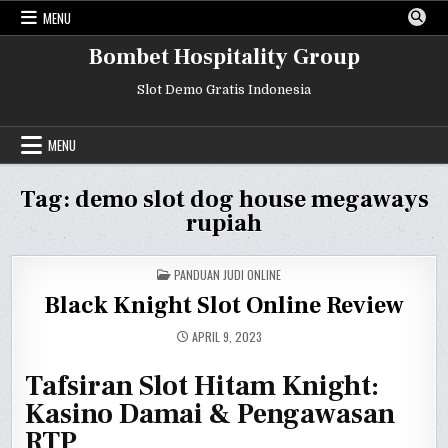
Skip
MENU
to
content
Bombet Hospitality Group
Slot Demo Gratis Indonesia
MENU
Tag:
demo slot dog house megaways
rupiah
POSTED
PANDUAN JUDI ONLINE
IN
Black Knight Slot Online Review
APRIL 9, 2023
Tafsiran Slot Hitam Knight:
Kasino Damai & Pengawasan
RTP