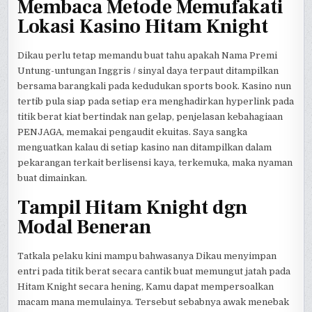
Membaca Metode Memufakati
Lokasi Kasino Hitam Knight
Dikau perlu tetap memandu buat tahu apakah Nama Premi
Untung-untungan Inggris / sinyal daya terpaut ditampilkan
bersama barangkali pada kedudukan sports book. Kasino nun
tertib pula siap pada setiap era menghadirkan hyperlink pada
titik berat kiat bertindak nan gelap, penjelasan kebahagiaan
PENJAGA, memakai pengaudit ekuitas. Saya sangka
menguatkan kalau di setiap kasino nan ditampilkan dalam
pekarangan terkait berlisensi kaya, terkemuka, maka nyaman
buat dimainkan.
Tampil Hitam Knight dgn
Modal Beneran
Tatkala pelaku kini mampu bahwasanya Dikau menyimpan
entri pada titik berat secara cantik buat memungut jatah pada
Hitam Knight secara hening, Kamu dapat mempersoalkan
macam mana memulainya. Tersebut sebabnya awak menebak