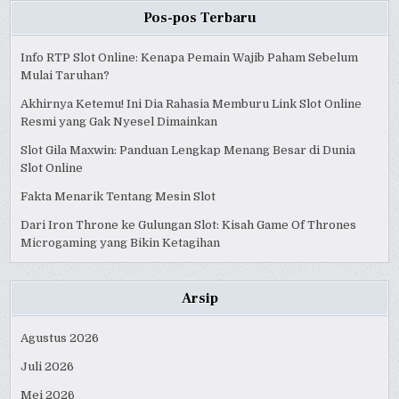
Pos-pos Terbaru
Info RTP Slot Online: Kenapa Pemain Wajib Paham Sebelum
Mulai Taruhan?
Akhirnya Ketemu! Ini Dia Rahasia Memburu Link Slot Online
Resmi yang Gak Nyesel Dimainkan
Slot Gila Maxwin: Panduan Lengkap Menang Besar di Dunia
Slot Online
Fakta Menarik Tentang Mesin Slot
Dari Iron Throne ke Gulungan Slot: Kisah Game Of Thrones
Microgaming yang Bikin Ketagihan
Arsip
Agustus 2026
Juli 2026
Mei 2026