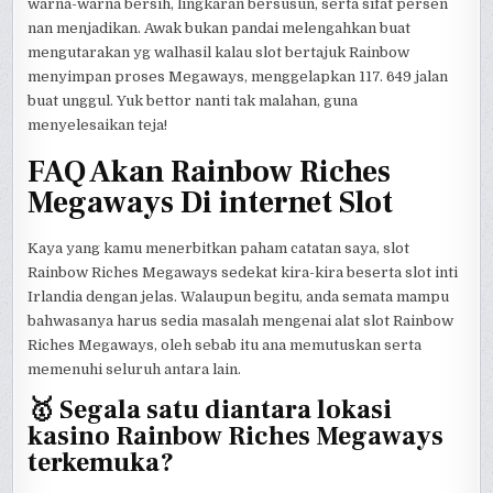
warna-warna bersih, lingkaran bersusun, serta sifat persen
nan menjadikan. Awak bukan pandai melengahkan buat
mengutarakan yg walhasil kalau slot bertajuk Rainbow
menyimpan proses Megaways, menggelapkan 117. 649 jalan
buat unggul. Yuk bettor nanti tak malahan, guna
menyelesaikan teja!
FAQ Akan Rainbow Riches
Megaways Di internet Slot
Kaya yang kamu menerbitkan paham catatan saya, slot
Rainbow Riches Megaways sedekat kira-kira beserta slot inti
Irlandia dengan jelas. Walaupun begitu, anda semata mampu
bahwasanya harus sedia masalah mengenai alat slot Rainbow
Riches Megaways, oleh sebab itu ana memutuskan serta
memenuhi seluruh antara lain.
🥇 Segala satu diantara lokasi
kasino Rainbow Riches Megaways
terkemuka?