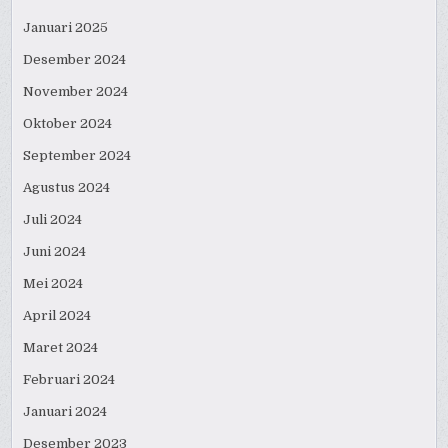
Januari 2025
Desember 2024
November 2024
Oktober 2024
September 2024
Agustus 2024
Juli 2024
Juni 2024
Mei 2024
April 2024
Maret 2024
Februari 2024
Januari 2024
Desember 2023