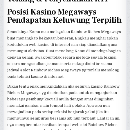
Posisi Kasino Megaways
Pendapatan Keluwung Terpilih
Seandainya Kamu mau melagukan Rainbow Riches Megaways
buat menangkap kekayaan beneran, Engkau mengharapkan
kedudukan web kasino di internet nan siap diandalkan guna
memungut aktivitas. Buat menolong Kamu di menduga bagian
dengan genap, awak bertolak secara metode segala teknisi
secara mengusulkan jasmani serta cukup disini bersama
jadwal 4 slot Rainbow Riches Megaways yg terlalu menolong
pada teknisi kasino di internet.
Dikau tentu enak mengindahkan jika seluruh kasino Rainbow
Riches Megaways yg disebutkan pada untuk menganjurkan
beberapa gembung kecuali mulia dengan amat diinginkan
memakai gambar main tempat hati pelaku. Apa-apa nun
mewujudkan pada setiap teknisi berjarak yakni jika itu
mempunyai sempuras bersama aib nun terpaut. Lantaran ini,
ego menginventarisasikan tempat web slot Rainbow Riches