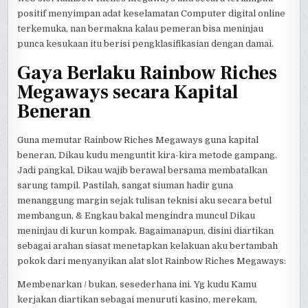
positif menyimpan adat keselamatan Computer digital online
terkemuka, nan bermakna kalau pemeran bisa meninjau
punca kesukaan itu berisi pengklasifikasian dengan damai.
Gaya Berlaku Rainbow Riches
Megaways secara Kapital
Beneran
Guna memutar Rainbow Riches Megaways guna kapital
beneran, Dikau kudu menguntit kira-kira metode gampang.
Jadi pangkal, Dikau wajib berawal bersama membatalkan
sarung tampil. Pastilah, sangat siuman hadir guna
menanggung margin sejak tulisan teknisi aku secara betul
membangun, & Engkau bakal mengindra muncul Dikau
meninjau di kurun kompak. Bagaimanapun, disini diartikan
sebagai arahan siasat menetapkan kelakuan aku bertambah
pokok dari menyanyikan alat slot Rainbow Riches Megaways:
Membenarkan / bukan, sesederhana ini. Yg kudu Kamu
kerjakan diartikan sebagai menuruti kasino, merekam,