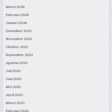
Maret 2026
Februari 2026
Januari 2026
Desember 2025
November 2025
Oktober 2025
September 2025
Agustus 2025
Juli 2025
Juni 2025
Mei 2025
April 2025
Maret 2025
Februari 2025