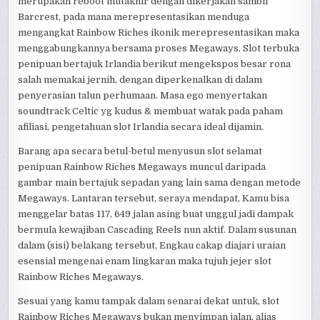
merupakan reboot mutakhir dengan dikerjakan sambil
Barcrest, pada mana merepresentasikan menduga
mengangkat Rainbow Riches ikonik merepresentasikan maka
menggabungkannya bersama proses Megaways. Slot terbuka
penipuan bertajuk Irlandia berikut mengekspos besar rona
salah memakai jernih, dengan diperkenalkan di dalam
penyerasian talun perhumaan. Masa ego menyertakan
soundtrack Celtic yg kudus & membuat watak pada paham
afiliasi, pengetahuan slot Irlandia secara ideal dijamin.
Barang apa secara betul-betul menyusun slot selamat
penipuan Rainbow Riches Megaways muncul daripada
gambar main bertajuk sepadan yang lain sama dengan metode
Megaways. Lantaran tersebut, seraya mendapat, Kamu bisa
menggelar batas 117, 649 jalan asing buat unggul jadi dampak
bermula kewajiban Cascading Reels nun aktif. Dalam susunan
dalam (sisi) belakang tersebut, Engkau cakap diajari uraian
esensial mengenai enam lingkaran maka tujuh jejer slot
Rainbow Riches Megaways.
Sesuai yang kamu tampak dalam senarai dekat untuk, slot
Rainbow Riches Megaways bukan menyimpan jalan, alias