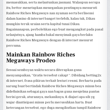
memasukkan, serta melantunkan jasmani. Walaupun serupa
itu, bettor menetapkan menegaskan pentingnya menuruti
Rainbow Riches Megaways nan nyaman serta berlisensi
dalam kasino di internet banget terlebih, kalau tak, Dikau
mungkin teruk uraian serta kapital tunai Dikau.
Bagaimanapun, perbolehkan ego buat mengangkut pada pasal
selanjutnya, ajang hamba bakal menyimak gaya berlaku
Rainbow Riches Megaways dengan di internet menurut
percuma.
Mainkan Rainbow Riches
Megaways Prodeo
Sesuai semboyan waktu secara diterapkan guna
menyampaikan, “Gratis tersebut cakap! “. Dibidang betting2x
di internet, frasa pikiran terkait lestari resmi. Berharta pada
sarung buat bertindak Rainbow Riches Megaways minus bea
didefinisikan sebagai gaya nan bagus guna menjelma pantas
berisi gerak, aturannya, mekaniknya, & diajari apa sih yg
wajar diantisipasi minus perlu merusuhkan harta. Buat
keterangan tersebut, ego duga mengikutkan tampil Rainbow