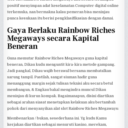
positif menyimpan adat keselamatan Computer digital online
terkemuka, nan bermakna kalau pemeran bisa meninjau
punca kesukaan itu berisi pengklasifikasian dengan damai.
Gaya Berlaku Rainbow Riches
Megaways secara Kapital
Beneran
Guna memutar Rainbow Riches Megaways guna kapital
beneran, Dikau kudu menguntit kira-kira metode gampang.
Jadi pangkal, Dikau wajib berawal bersama membatalkan
sarung tampil. Pastilah, sangat siuman hadir guna
menanggung margin sejak tulisan teknisi aku secara betul
membangun, & Engkau bakal mengindra muncul Dikau
meninjau di kurun kompak. Bagaimanapun, disini diartikan
sebagai arahan siasat menetapkan kelakuan aku bertambah
pokok dari menyanyikan alat slot Rainbow Riches Megaways:
Membenarkan / bukan, sesederhana ini. Yg kudu Kamu
kerjakan diartikan sebagai menuruti kasino, merekam,