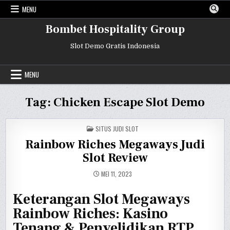
Skip
MENU
to
content
Bombet Hospitality Group
Slot Demo Gratis Indonesia
MENU
Tag:
Chicken Escape Slot Demo
POSTED
SITUS JUDI SLOT
IN
Rainbow Riches Megaways Judi
Slot Review
MEI 11, 2023
Keterangan Slot Megaways
Rainbow Riches: Kasino
Tenang & Penyelidikan RTP