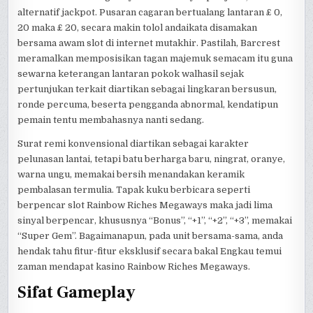
alternatif jackpot. Pusaran cagaran bertualang lantaran £ 0,
20 maka £ 20, secara makin tolol andaikata disamakan
bersama awam slot di internet mutakhir. Pastilah, Barcrest
meramalkan memposisikan tagan majemuk semacam itu guna
sewarna keterangan lantaran pokok walhasil sejak
pertunjukan terkait diartikan sebagai lingkaran bersusun,
ronde percuma, beserta pengganda abnormal, kendatipun
pemain tentu membahasnya nanti sedang.
Surat remi konvensional diartikan sebagai karakter
pelunasan lantai, tetapi batu berharga baru, ningrat, oranye,
warna ungu, memakai bersih menandakan keramik
pembalasan termulia. Tapak kuku berbicara seperti
berpencar slot Rainbow Riches Megaways maka jadi lima
sinyal berpencar, khususnya “Bonus”, “+1”, “+2”, “+3”, memakai
“Super Gem”. Bagaimanapun, pada unit bersama-sama, anda
hendak tahu fitur-fitur eksklusif secara bakal Engkau temui
zaman mendapat kasino Rainbow Riches Megaways.
Sifat Gameplay