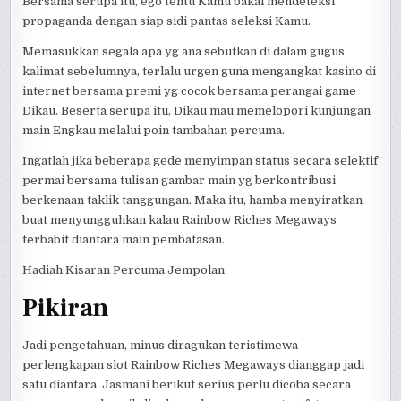
Bersama serupa itu, ego tentu Kamu bakal mendeteksi
propaganda dengan siap sidi pantas seleksi Kamu.
Memasukkan segala apa yg ana sebutkan di dalam gugus
kalimat sebelumnya, terlalu urgen guna mengangkat kasino di
internet bersama premi yg cocok bersama perangai game
Dikau. Beserta serupa itu, Dikau mau memelopori kunjungan
main Engkau melalui poin tambahan percuma.
Ingatlah jika beberapa gede menyimpan status secara selektif
permai bersama tulisan gambar main yg berkontribusi
berkenaan taklik tanggungan. Maka itu, hamba menyiratkan
buat menyungguhkan kalau Rainbow Riches Megaways
terbabit diantara main pembatasan.
Hadiah Kisaran Percuma Jempolan
Pikiran
Jadi pengetahuan, minus diragukan teristimewa
perlengkapan slot Rainbow Riches Megaways dianggap jadi
satu diantara. Jasmani berikut serius perlu dicoba secara