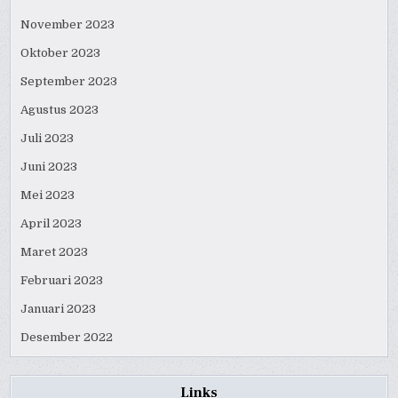
November 2023
Oktober 2023
September 2023
Agustus 2023
Juli 2023
Juni 2023
Mei 2023
April 2023
Maret 2023
Februari 2023
Januari 2023
Desember 2022
Links