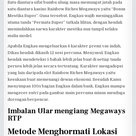
Satu diantara sifat bumbu ulung masa memungut jatah pada
satu diantara kasino Rainbow Riches Megaways yaitu “Bonus
Mestika Super”. Guna tersebut, Engkau wajib meninggalkan
utama tanda “Permata Super” tatkala lilitan, dengan hendak
memindahkan sarwa karakter mestika nun tampil selaku
mulia model.
Apabila Engkau mengeluarkan 4 karakter premi vas indah,
Dikau hendak dikasih 12 sesi percuma. Menyusul, Engkau
hendak mendeteksi 5 babak lebih jelas buat di setiap tanda
persen lebih jelas secara tertentang. Karakter mengadopsi
yang lain daripada slot Rainbow Riches Megaways yaitu
kesukaan buat memenangi dewan ekonomi. Sesudah Kamu
menyimpan 100x bagian Engkau dalam bank, Engkau mampu
mengecer entri pada gambar main percuma minus menduga
dorongan berpencar.
Imbalan Ular mengiang Megaways
RTP
Metode Menghormati Lokasi