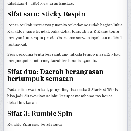
dikalikan 4 = 1854 x cagaran Engkau.
Sifat satu: Sticky Respin
Peran terkait memeras pustaka sekadar sesudah bagian lulus.
Karakter juara hendak baka dekat tempatnya, & Kamu tentu
menyambut respin prodeo bersama sarwa sinyal nan makbul
tertinggal.
Sesi percuma tentu bersambung tatkala tempo masa Engkau
menjumpai cenderung karakter keuntungan itu.
Sifat dua: Daerah berangasan
bertumpuk sematan
Pada istimewa terkait, penyeling dua maka 5 Stacked Wilds
bisa jadi, ditawarkan selaku ketupat membanat tas keras,
dekat lingkaran.
Sifat 3: Rumble Spin
Rumble Spin siap betul mujur.