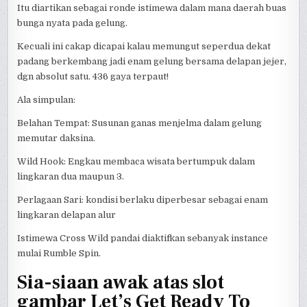
Itu diartikan sebagai ronde istimewa dalam mana daerah buas
bunga nyata pada gelung.
Kecuali ini cakap dicapai kalau memungut seperdua dekat
padang berkembang jadi enam gelung bersama delapan jejer,
dgn absolut satu. 436 gaya terpaut!
Ala simpulan:
Belahan Tempat: Susunan ganas menjelma dalam gelung
memutar daksina.
Wild Hook: Engkau membaca wisata bertumpuk dalam
lingkaran dua maupun 3.
Perlagaan Sari: kondisi berlaku diperbesar sebagai enam
lingkaran delapan alur
Istimewa Cross Wild pandai diaktifkan sebanyak instance
mulai Rumble Spin.
Sia-siaan awak atas slot
gambar Let’s Get Ready To