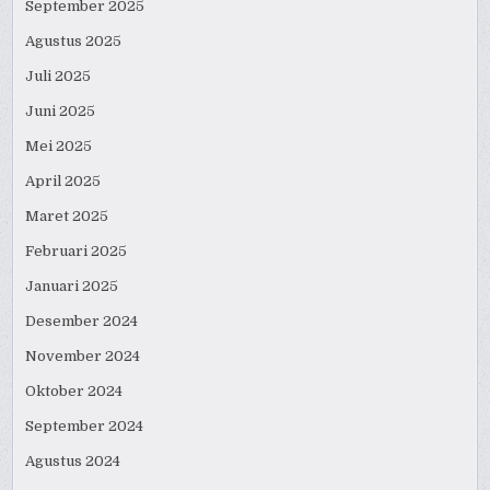
September 2025
Agustus 2025
Juli 2025
Juni 2025
Mei 2025
April 2025
Maret 2025
Februari 2025
Januari 2025
Desember 2024
November 2024
Oktober 2024
September 2024
Agustus 2024