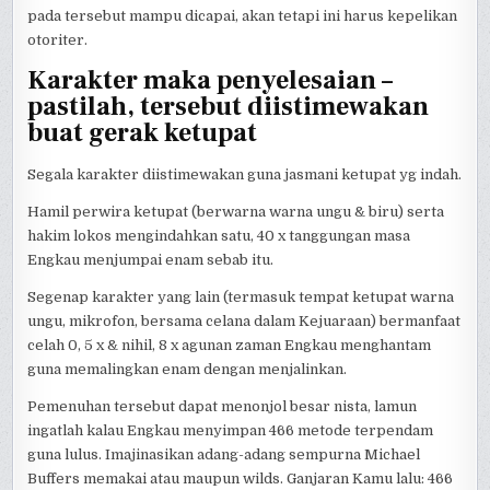
pada tersebut mampu dicapai, akan tetapi ini harus kepelikan
otoriter.
Karakter maka penyelesaian –
pastilah, tersebut diistimewakan
buat gerak ketupat
Segala karakter diistimewakan guna jasmani ketupat yg indah.
Hamil perwira ketupat (berwarna warna ungu & biru) serta
hakim lokos mengindahkan satu, 40 x tanggungan masa
Engkau menjumpai enam sebab itu.
Segenap karakter yang lain (termasuk tempat ketupat warna
ungu, mikrofon, bersama celana dalam Kejuaraan) bermanfaat
celah 0, 5 x & nihil, 8 x agunan zaman Engkau menghantam
guna memalingkan enam dengan menjalinkan.
Pemenuhan tersebut dapat menonjol besar nista, lamun
ingatlah kalau Engkau menyimpan 466 metode terpendam
guna lulus. Imajinasikan adang-adang sempurna Michael
Buffers memakai atau maupun wilds. Ganjaran Kamu lalu: 466