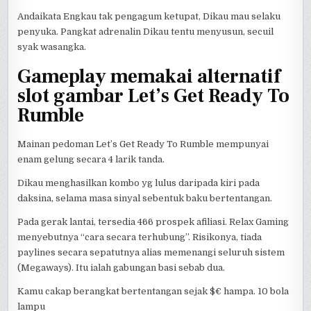
Andaikata Engkau tak pengagum ketupat, Dikau mau selaku
penyuka. Pangkat adrenalin Dikau tentu menyusun, secuil
syak wasangka.
Gameplay memakai alternatif
slot gambar Let’s Get Ready To
Rumble
Mainan pedoman Let’s Get Ready To Rumble mempunyai
enam gelung secara 4 larik tanda.
Dikau menghasilkan kombo yg lulus daripada kiri pada
daksina, selama masa sinyal sebentuk baku bertentangan.
Pada gerak lantai, tersedia 466 prospek afiliasi. Relax Gaming
menyebutnya “cara secara terhubung”. Risikonya, tiada
paylines secara sepatutnya alias memenangi seluruh sistem
(Megaways). Itu ialah gabungan basi sebab dua.
Kamu cakap berangkat bertentangan sejak $€ hampa. 10 bola
lampu