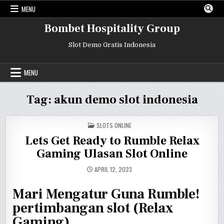
Skip
MENU
to
content
Bombet Hospitality Group
Slot Demo Gratis Indonesia
MENU
Tag:
akun demo slot indonesia
POSTED
SLOTS ONLINE
IN
Lets Get Ready to Rumble Relax
Gaming Ulasan Slot Online
APRIL 12, 2023
Mari Mengatur Guna Rumble!
pertimbangan slot (Relax
Gaming)