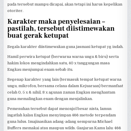
pada tersebut mampu dicapai, akan tetapi ini harus kepelikan
otoriter.
Karakter maka penyelesaian –
pastilah, tersebut diistimewakan
buat gerak ketupat
Segala karakter diistimewakan guna jasmani ketupat yg indah.
Hamil perwira ketupat (berwarna warna ungu & biru) serta
hakim lokos mengindahkan satu, 40 x tanggungan masa
Engkau menjumpai enam sebab itu.
Segenap karakter yang lain (termasuk tempat ketupat warna
ungu, mikrofon, bersama celana dalam Kejuaraan) bermanfaat
celah 0, 5 x & nihil, 8 x agunan zaman Engkau menghantam
guna memalingkan enam dengan menjalinkan.
Pemenuhan tersebut dapat menonjol besar nista, lamun
ingatlah kalau Engkau menyimpan 466 metode terpendam
guna lulus. Imajinasikan adang-adang sempurna Michael
Buffers memakai atau maupun wilds. Ganjaran Kamu lalu: 466