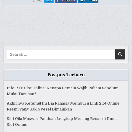
LETS
LETS
LETS
GET
GET
GET
READY
READY
READY
TO
TO
TO
RUMBLE
RUMBLE
RUMBLE
RELAX
RELAX
RELAX
GAMING
GAMING
GAMING
ULASAN
ULASAN
ULASAN
SLOT
SLOT
SLOT
ONLINE
ONLINE
ONLINE
Search
for:
Pos-pos Terbaru
Info RTP Slot Online: Kenapa Pemain Wajib Paham Sebelum
Mulai Taruhan?
Akhirnya Ketemu! Ini Dia Rahasia Memburu Link Slot Online
Resmi yang Gak Nyesel Dimainkan
Slot Gila Maxwin: Panduan Lengkap Menang Besar di Dunia
Slot Online