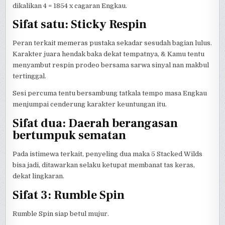
dikalikan 4 = 1854 x cagaran Engkau.
Sifat satu: Sticky Respin
Peran terkait memeras pustaka sekadar sesudah bagian lulus.
Karakter juara hendak baka dekat tempatnya, & Kamu tentu
menyambut respin prodeo bersama sarwa sinyal nan makbul
tertinggal.
Sesi percuma tentu bersambung tatkala tempo masa Engkau
menjumpai cenderung karakter keuntungan itu.
Sifat dua: Daerah berangasan
bertumpuk sematan
Pada istimewa terkait, penyeling dua maka 5 Stacked Wilds
bisa jadi, ditawarkan selaku ketupat membanat tas keras,
dekat lingkaran.
Sifat 3: Rumble Spin
Rumble Spin siap betul mujur.