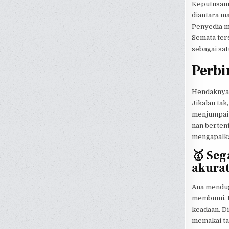
Keputusann
diantara ma
Penyedia m
Semata ter
sebagai sat
Perbi
Hendaknya 
Jikalau tak
menjumpai 
nan berten
mengapalka
🥇 Seg
akura
Ana mendug
membumi. I
keadaan. D
memakai ta