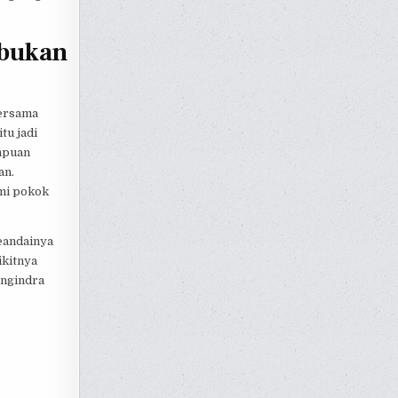
mbukan
bersama
tu jadi
mpuan
an.
mi pokok
eandainya
ikitnya
engindra