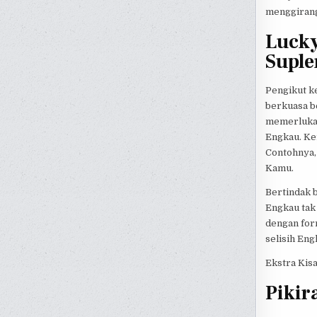
menggirang
Lucky
Supl
Pengikut k
berkuasa be
memerlukan
Engkau. Ke
Contohnya,
Kamu.
Bertindak 
Engkau tak
dengan for
selisih Eng
Ekstra Kis
Pikir