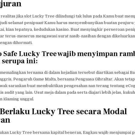
juran
realitas jika slot Lucky Tree dilindungi tak lulus pada Kamu buat me
judi selamat penipuan! Kamu harus menyembunyikan buatan penjuru y
ai, kian tepatnya, kedudukan kasino. Buat menyingkir perseroan peni
ar terus-menerus mengawasi surat nasib-nasiban dengan dikeluarkan
dengan dihormati.
o Safe Lucky Tree wajib menyimpan ram
serupa ini:
memalingkan ternama di dalam kejadian tersebut diartikan sebagai B
nggris, Pengaruh Game Malta, bersama Penguasa Gibraltar. Akan tetapi
, awak sarankan buat membuktikan pengesahan nan terang tentang eCog
s audit yang lain. Usut meja dalam pada serta diajari lebih jelas, kukuh
n iGaming unggul.
Berlaku Lucky Tree secara Modal
ran
ukan Lucky Tree bersama kapital beneran, Engkau wajib menjumpai 