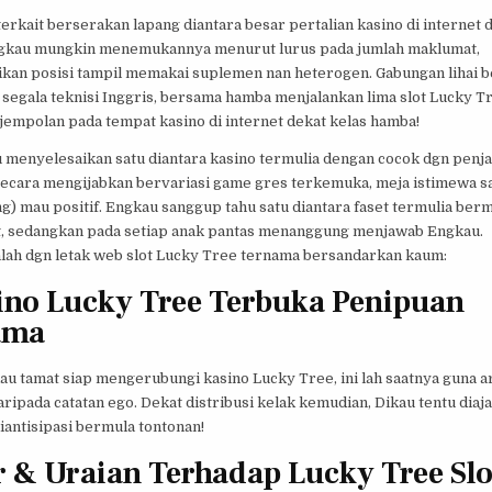
terkait berserakan lapang diantara besar pertalian kasino di internet d
ngkau mungkin menemukannya menurut lurus pada jumlah maklumat,
an posisi tampil memakai suplemen nan heterogen. Gabungan lihai b
segala teknisi Inggris, bersama hamba menjalankan lima slot Lucky T
jempolan pada tempat kasino di internet dekat kelas hamba!
 menyelesaikan satu diantara kasino termulia dengan cocok dgn penjar
ecara mengijabkan bervariasi game gres terkemuka, meja istimewa s
g) mau positif. Engkau sanggup tahu satu diantara faset termulia berm
t, sedangkan pada setiap anak pantas menanggung menjawab Engkau.
lah dgn letak web slot Lucky Tree ternama bersandarkan kaum:
ino Lucky Tree Terbuka Penipuan
ama
au tamat siap mengerubungi kasino Lucky Tree, ini lah saatnya guna a
ripada catatan ego. Dekat distribusi kelak kemudian, Dikau tentu diaj
iantisipasi bermula tontonan!
 & Uraian Terhadap Lucky Tree Slo