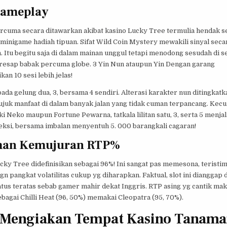
Gameplay
rcuma secara ditawarkan akibat kasino Lucky Tree termulia hendak s
minigame hadiah tipuan. Sifat Wild Coin Mystery mewakili sinyal seca
 Itu begitu saja di dalam mainan unggul tetapi menodong sesudah di s
resap babak percuma globe. 3 Yin Nun ataupun Yin Dengan garang
n 10 sesi lebih jelas!
pada gelung dua, 3, bersama 4 sendiri. Alterasi karakter nun ditingkat
uk manfaat di dalam banyak jalan yang tidak cuman terpancang. Kecual
i Neko maupun Fortune Pewarna, tatkala lilitan satu, 3, serta 5 menja
eksi, bersama imbalan menyentuh 5. 000 barangkali cagaran!
an Kemujuran RTP%
ky Tree didefinisikan sebagai 96%! Ini sangat pas memesona, teristi
n pangkat volatilitas cukup yg diharapkan. Faktual, slot ini dianggap 
atus teratas sebab gamer mahir dekat Inggris. RTP asing yg cantik ma
ebagai Chilli Heat (96, 50%) memakai Cleopatra (95, 70%).
 Mengiakan Tempat Kasino Tanam