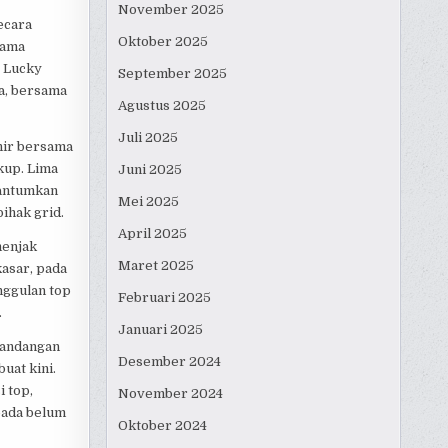
November 2025
ecara
Oktober 2025
sama
r Lucky
September 2025
a, bersama
Agustus 2025
Juli 2025
ahir bersama
kup. Lima
Juni 2025
cantumkan
Mei 2025
pihak grid.
April 2025
menjak
Maret 2025
asar, pada
unggulan top
Februari 2025
.
Januari 2025
pandangan
Desember 2024
uat kini.
i top,
November 2024
pada belum
Oktober 2024