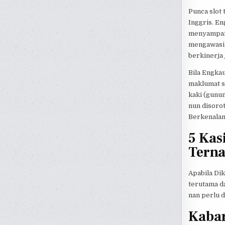
Punca slot 
Inggris. E
menyampaik
mengawasi 
berkinerja 
Bila Engkau
maklumat s
kaki (gunun
nun disoro
Berkenalan
5 Kas
Tern
Apabila Dik
terutama da
nan perlu d
Kabar