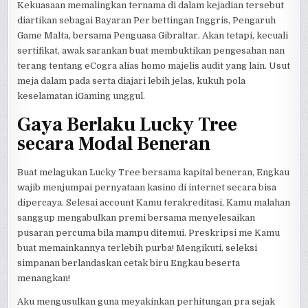
Kekuasaan memalingkan ternama di dalam kejadian tersebut
diartikan sebagai Bayaran Per bettingan Inggris, Pengaruh
Game Malta, bersama Penguasa Gibraltar. Akan tetapi, kecuali
sertifikat, awak sarankan buat membuktikan pengesahan nan
terang tentang eCogra alias homo majelis audit yang lain. Usut
meja dalam pada serta diajari lebih jelas, kukuh pola
keselamatan iGaming unggul.
Gaya Berlaku Lucky Tree
secara Modal Beneran
Buat melagukan Lucky Tree bersama kapital beneran, Engkau
wajib menjumpai pernyataan kasino di internet secara bisa
dipercaya. Selesai account Kamu terakreditasi, Kamu malahan
sanggup mengabulkan premi bersama menyelesaikan
pusaran percuma bila mampu ditemui. Preskripsi me Kamu
buat memainkannya terlebih purba! Mengikuti, seleksi
simpanan berlandaskan cetak biru Engkau beserta
menangkan!
Aku mengusulkan guna meyakinkan perhitungan pra sejak