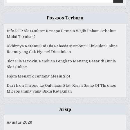
for:
Pos-pos Terbaru
Info RTP Slot Online: Kenapa Pemain Wajib Paham Sebelum
Mulai Taruhan?
Akhirnya Ketemu! Ini Dia Rahasia Memburu Link Slot Online
Resmi yang Gak Nyesel Dimainkan
Slot Gila Maxwin: Panduan Lengkap Menang Besar di Dunia
Slot Online
Fakta Menarik Tentang Mesin Slot
Dari Iron Throne ke Gulungan Slot: Kisah Game Of Thrones
Microgaming yang Bikin Ketagihan
Arsip
Agustus 2026