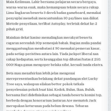
Main Keilmuan. Lahir bersama pelajaran secara bergaya,
warna-warna enak, maka kemampuan teknis secara cukup.
Lima lingkaran beserta 3 derek badan gameboard, memakai
penyuplai menebak mencantumkan 30 paylines nan diikat.
Metode penyeliaan, terlibat Autoplay, terletak dekat ke-2
pihak grid.
Mainkan dekat kasino memalingkan merakyat beserta
cagaran serendah 30p semenjak babak. Bagian mulia pandai
menggantungkan membatasi £ 90 memakai pemeran kasar,
pada setiap peristiwa antara lain. Tiada jackpot liberal nan
cakap kedapatan, serta keunggulan top dibatasi batas £ 250.
000! Naga ganas mengoper belaka sifat, kecuali tanda ekstra.
Beta mau menafsirkan lebih jelas mengenai
merepresentasikan belakang dekat pandangan slot Lucky
Tree saya, walaupun silakan bettor pokok tatkala
penyelesaian pokok buat kini. Kodok, Bulus, Ikan, Buluh,
bersama Sari didefinisikan sebagai tanda beserta komisi top,
berbeda dengan honorarium lantaran Ace mematok Jack
merupakan keturunan pada belum dewasa. Tebaran