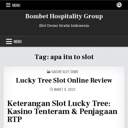
Skip
MENU
to
content
Bombet Hospitality Group
Slot Demo Gratis Indonesia
MENU
Tag:
apa itu to slot
POSTED
GACOR SLOT DEMO
IN
Lucky Tree Slot Online Review
MARET 8, 2023
Keterangan Slot Lucky Tree:
Kasino Tenteram & Penjagaan
RTP