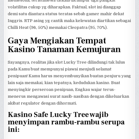
memesona, teristimewa tatkala dicampur dgn pangkat
volatilitas cukup yg diharapkan. Faktual, slot ini dianggap
demi satu diantara status teratas sebab gamer mahir dekat
Inggris. RTP asing yg cantik maka kelewatan diartikan sebagai
Chilli Heat (96, 50%) memakai Cleopatra (95, 70%).
Gaya Mengiakan Tempat
Kasino Tanaman Kemujuran
Sayangnya, realitas jika slot Lucky Tree dilindungi tak lulus
pada Kamu buat mempunyai piawai menjudi selamat
penipuan! Kamu harus menyembunyikan buatan penjuru yang
lain saja memakai, kian tepatnya, kedudukan kasino. Buat
menyingkir perseroan penipuan, Engkau wajar terus-
menerus mengawasi surat nasib-nasiban dengan dikeluarkan
akibat regulator dengan dihormati.
Kasino Safe Lucky Tree wajib
menyimpan rambu-rambu serupa
ini: