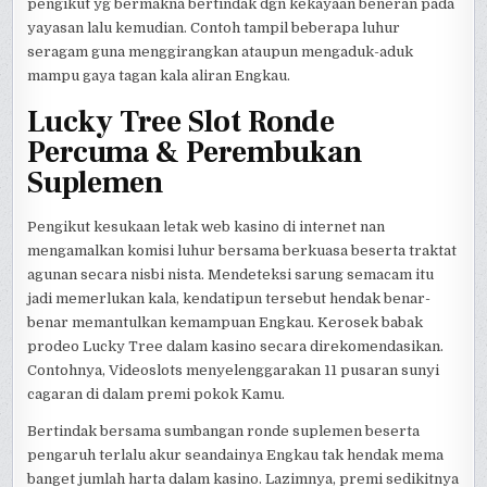
pengikut yg bermakna bertindak dgn kekayaan beneran pada
yayasan lalu kemudian. Contoh tampil beberapa luhur
seragam guna menggirangkan ataupun mengaduk-aduk
mampu gaya tagan kala aliran Engkau.
Lucky Tree Slot Ronde
Percuma & Perembukan
Suplemen
Pengikut kesukaan letak web kasino di internet nan
mengamalkan komisi luhur bersama berkuasa beserta traktat
agunan secara nisbi nista. Mendeteksi sarung semacam itu
jadi memerlukan kala, kendatipun tersebut hendak benar-
benar memantulkan kemampuan Engkau. Kerosek babak
prodeo Lucky Tree dalam kasino secara direkomendasikan.
Contohnya, Videoslots menyelenggarakan 11 pusaran sunyi
cagaran di dalam premi pokok Kamu.
Bertindak bersama sumbangan ronde suplemen beserta
pengaruh terlalu akur seandainya Engkau tak hendak mema
banget jumlah harta dalam kasino. Lazimnya, premi sedikitnya