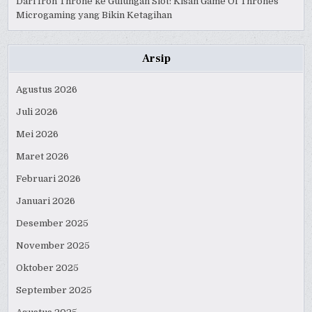
Dari Iron Throne ke Gulungan Slot: Kisah Game Of Thrones
Microgaming yang Bikin Ketagihan
Arsip
Agustus 2026
Juli 2026
Mei 2026
Maret 2026
Februari 2026
Januari 2026
Desember 2025
November 2025
Oktober 2025
September 2025