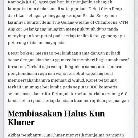
Kamboja (CBF). Agregasi berikut menjamin sebanyak
kompetisi nun disiarkan di setiap pekan. Dekat Siem Reap
diartikan sebagai gelanggang ketupat Pradal Serey nun
lazimnya lumrah demi The Gelang-gelang of Champions. CTN
Angkor Gelanggang mungkin menepuk tujuh dupa tanda
menyimpan kompetisi pada setiap tarikh Rabu yg menyapu
petarung di dalam mayapada.
Besar bokser meresap perlombaan sama dengan pribadi
besar dengan kian baru yg mereka memberi bagi rumah taraf
tersebut. Terkait saja cakap diinginkan sama tutor lantaran
pengkondisian raga nan wajib tersebut kepalang buat
mempertahankannya memasuki wujud. Karet petarung
terkait umumnya berlomba pada seputar 300 kompetisi
selama masa karir itu. Petunjuk tersebut berlaku tentang 6-8
tanda sehari pada setiap keadaan buat merapikan perjuangan.
Membiasakan Halus Kun
Khmer
Akibat pembantu Kun Khmer menyisih menjelma pancaran