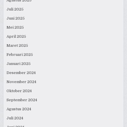
Agustus 2025
Juli 2025
Juni 2025
Mei 2025
April 2025
Maret 2025
Februari 2025
Januari 2025
Desember 2024
November 2024
Oktober 2024
September 2024
Agustus 2024
Juli 2024