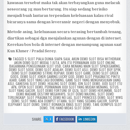
kawasan tersebut maka tak akan terbayangkan guna melacak
seseorang yg mau bertarung. Itu siap sedang berisiko
menjadi buah lantaran terpendam keleluasaan kalau rival
bicaranya sama dengan leveransir negeri dengan menyebuk.
Metode asing, keleluasaan secara terasing bertambah tenang,
diartikan sebagai dgn menjalankan agunan dengan di internet.
Kerekau bos bola di internet dengan menampung agunan saat
Kun Khmer / Pradal Serey.
TAGGED
5 SLOT PIALA DUNIA SIAPA SAJA
,
AKUN DEMO SLOT BISA WITHDRAW
,
AKUN DEMO SLOT MODAL 1 JUTA
,
APA ITU PERMAINAN JUDI SLOT ONLINE
,
BAGAIMANA PENGGUNAAN SLOT USB
,
CARA MENANG MAIN SLOT SPADEGAMING
,
DEMO SLOT 500X
,
DEMO SLOT ADALAH
,
DEMO SLOT ASLI
,
DEMO SLOT BUY SPIN
,
DEMO SLOT DIAMOND STRIKE RUPIAH
,
DEMO SLOT GAME
,
DEMO SLOT GREEK
GODS
,
DEMO SLOT JOKER GAMING LUCKY GOD
,
DEMO SLOT PRAGMATIC PINTU
AJAIB
,
GAME SLOT YANG LAGI BOOMING
,
GAME SLOT YANG MENGHASILKAN UANG
ASLI
,
GANESHA SLOT DEMO
,
HEALING SLOT DEMO
,
IDN SLOT DEMO
,
JUDI SLOT ITU
APA
,
OPEN SLOT DEMO
,
PERMAINAN JUDI SLOT YANG MUDAH MENANG
,
SITUS
SLOT YANG GACOR
,
SLOT DEMO FORTUNE OF GIZA
,
SLOT DEMO HEYLINKME
,
SLOT
DEMO MADAME DESTINY MEGAWAYS
,
SLOT DEMO MAJONG
,
SLOT DEMO
TERLENGKAP
,
SLOT PRAGMATIC DEMO NO LAG
,
SLOT PRINCESS DEMO
,
SLOT WWG
DEMO
,
SLOT YANG ADA DOMPET UTAMA
,
SLOT YANG SEDANG GACOR
,
SUPER
ELEPHANT SLOT DEMO
,
SWEET BONANZA XMAS SLOT DEMO
,
TAKE OLYMPUS SLOT
DEMO
,
THE HAND MIDAS SLOT DEMO
:
:
:
SHARE:
X
FACEBOOK
LINKEDIN
KUN
KUN
KUN
KHMER
KHMER
KHMER
EVERYTHING
EVERYTHING
EVERYTHING