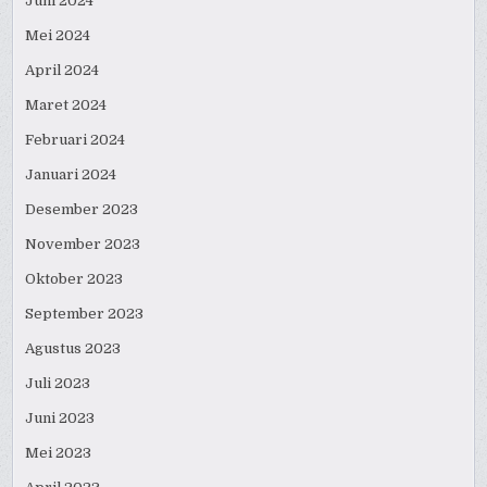
Juni 2024
Mei 2024
April 2024
Maret 2024
Februari 2024
Januari 2024
Desember 2023
November 2023
Oktober 2023
September 2023
Agustus 2023
Juli 2023
Juni 2023
Mei 2023