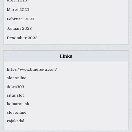
April 2023
Maret 2023
Februari 2023
Januari 2023
Desember 2022
Links
https://www.bluefugu.com/
slot online
dewa303
situs slot
keluaran hk
slot online
rajakadal