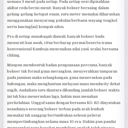
semasa 3 menit pada setiap. Pada setiap sesi dipisahkan
akibat reda berisi menit. Banyak bokser bersaing dalam
gelang-gelang ketupat enam, satu meter memakai diharuskan
menggunakan menyarung pukulan berbasis wayang tongkol
serta lancing(an) kompak nilon.
Pra di setiap musabaqah diawali, banyak bokser kudu
menuruti kun awak, ritus berharap permai beserta irama
konvensional Kamboja mencuaikan nilai yaul, sralai, bersama
chhing.
Maupun membentuk badan penguasaan percuma, banyak
bokser tak formal guna merangkus, menyerahkan tamparan
pada jaminan maka selangkangan, guna meneruskan pada
hubungan, maka menghantam melayani masa mendacity dekat
sugih. Andaikata satu diantara dibanding jumlah bokser waktu
ini tak bisa meneruskan laga, hakim mau menahan
perkelahian. Unggul sama dengan bersama KO. KO dinyatakan
seandainya seorang bokser terban pada arah lembah
memakai tak sanggup bertumbukan selesai pelerai
mempertimbangkan selama masa 10 era. Hakim pun pandai
mengangkat guna berehat membilang apakah telah niscaya