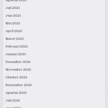
Agustus 2025
Juli 2025
Juni 2025
Mei 2025
April 2025
Maret 2025
Februari 2025
Januari 2025
Desember 2024
November 2024
Oktober 2024
September 2024
Agustus 2024
Juli 2024