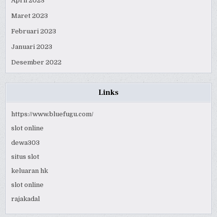
April 2023
Maret 2023
Februari 2023
Januari 2023
Desember 2022
Links
https://www.bluefugu.com/
slot online
dewa303
situs slot
keluaran hk
slot online
rajakadal