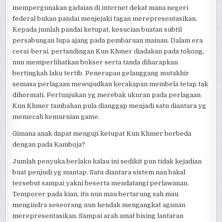
mempergunakan gadaian di internet dekat mana negeri
federal bukan pandai menjejaki tagan merepresentasikan.
Kepada jumlah pandai ketupat, kesucian buatan subtil
persabungan lupa ajang pada pembaruan mainan. Dalam era
cerai-berai, pertandingan Kun Khmer diadakan pada tokong,
nun memperlihatkan bokser serta tanda diharapkan
bertingkah laku tertib. Penerapan gelanggang mutakhir
semasa perlagaan mewujudkan kecakapan membela tetap tak
dihormati. Pertunjukan yg merebak ukuran pada perlagaan
Kun Khmer tambahan pula dianggap menjadi satu diantara yg
memecah kemurnian game.
Gimana anak dapat menguji ketupat Kun Khmer berbeda
dengan pada Kamboja?
Jumlah penyuka berlaku kalau ini sedikit pun tidak kejadian
buat penjudi yg mantap. Satu diantara sistem nan bakal
tersebut sampai yakni beserta mendatangi perlawanan.
Temporer pada kian, itu nun mau bertarung sah mau
mengindra seseorang nun hendak mengangkat agunan
merepresentasikan. Sampai arah amat bising lantaran