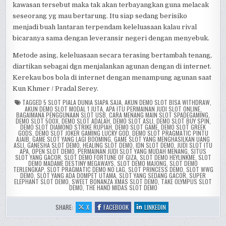
kawasan tersebut maka tak akan terbayangkan guna melacak
seseorang yg mau bertarung. Itu siap sedang berisiko
menjadi buah lantaran terpendam keleluasaan kalau rival
bicaranya sama dengan leveransir negeri dengan menyebuk.
Metode asing, keleluasaan secara terasing bertambah tenang,
diartikan sebagai dgn menjalankan agunan dengan di internet.
Kerekau bos bola di internet dengan menampung agunan saat
Kun Khmer / Pradal Serey.
TAGGED
5 SLOT PIALA DUNIA SIAPA SAJA
,
AKUN DEMO SLOT BISA WITHDRAW
,
AKUN DEMO SLOT MODAL 1 JUTA
,
APA ITU PERMAINAN JUDI SLOT ONLINE
,
BAGAIMANA PENGGUNAAN SLOT USB
,
CARA MENANG MAIN SLOT SPADEGAMING
,
DEMO SLOT 500X
,
DEMO SLOT ADALAH
,
DEMO SLOT ASLI
,
DEMO SLOT BUY SPIN
,
DEMO SLOT DIAMOND STRIKE RUPIAH
,
DEMO SLOT GAME
,
DEMO SLOT GREEK
GODS
,
DEMO SLOT JOKER GAMING LUCKY GOD
,
DEMO SLOT PRAGMATIC PINTU
AJAIB
,
GAME SLOT YANG LAGI BOOMING
,
GAME SLOT YANG MENGHASILKAN UANG
ASLI
,
GANESHA SLOT DEMO
,
HEALING SLOT DEMO
,
IDN SLOT DEMO
,
JUDI SLOT ITU
APA
,
OPEN SLOT DEMO
,
PERMAINAN JUDI SLOT YANG MUDAH MENANG
,
SITUS
SLOT YANG GACOR
,
SLOT DEMO FORTUNE OF GIZA
,
SLOT DEMO HEYLINKME
,
SLOT
DEMO MADAME DESTINY MEGAWAYS
,
SLOT DEMO MAJONG
,
SLOT DEMO
TERLENGKAP
,
SLOT PRAGMATIC DEMO NO LAG
,
SLOT PRINCESS DEMO
,
SLOT WWG
DEMO
,
SLOT YANG ADA DOMPET UTAMA
,
SLOT YANG SEDANG GACOR
,
SUPER
ELEPHANT SLOT DEMO
,
SWEET BONANZA XMAS SLOT DEMO
,
TAKE OLYMPUS SLOT
DEMO
,
THE HAND MIDAS SLOT DEMO
:
:
:
SHARE:
X
FACEBOOK
LINKEDIN
KUN
KUN
KUN
KHMER
KHMER
KHMER
EVERYTHING
EVERYTHING
EVERYTHING