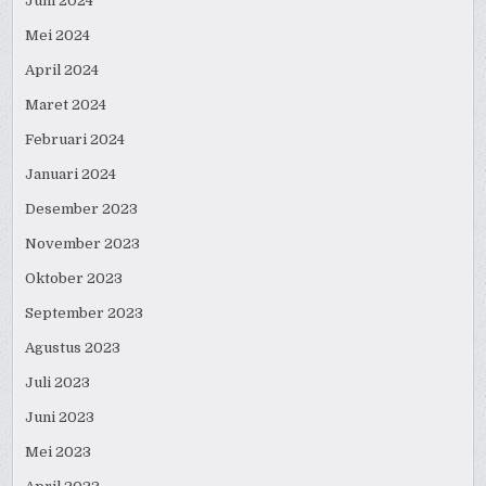
Juni 2024
Mei 2024
April 2024
Maret 2024
Februari 2024
Januari 2024
Desember 2023
November 2023
Oktober 2023
September 2023
Agustus 2023
Juli 2023
Juni 2023
Mei 2023