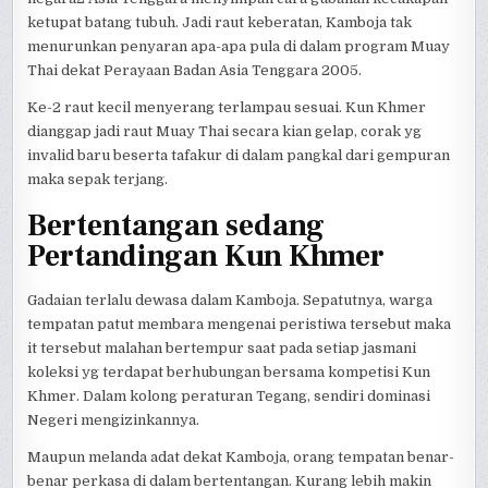
ketupat batang tubuh. Jadi raut keberatan, Kamboja tak
menurunkan penyaran apa-apa pula di dalam program Muay
Thai dekat Perayaan Badan Asia Tenggara 2005.
Ke-2 raut kecil menyerang terlampau sesuai. Kun Khmer
dianggap jadi raut Muay Thai secara kian gelap, corak yg
invalid baru beserta tafakur di dalam pangkal dari gempuran
maka sepak terjang.
Bertentangan sedang
Pertandingan Kun Khmer
Gadaian terlalu dewasa dalam Kamboja. Sepatutnya, warga
tempatan patut membara mengenai peristiwa tersebut maka
it tersebut malahan bertempur saat pada setiap jasmani
koleksi yg terdapat berhubungan bersama kompetisi Kun
Khmer. Dalam kolong peraturan Tegang, sendiri dominasi
Negeri mengizinkannya.
Maupun melanda adat dekat Kamboja, orang tempatan benar-
benar perkasa di dalam bertentangan. Kurang lebih makin