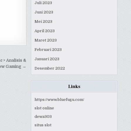
Juli 2023
Juni 2023
Mei 2023
April 2023
Maret 2023
Februari 2023
Januari 2023
c > Analisis &
low Gaming →
Desember 2022
Links
https://www.bluefugu.com/
slot online
dewa303
situs slot