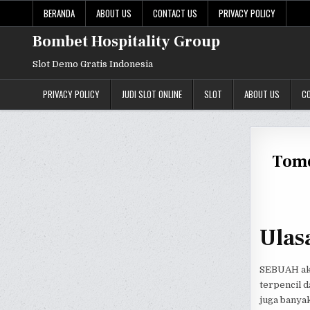
Skip
BERANDA
ABOUT US
CONTACT US
PRIVACY POLICY
to
content
Bombet Hospitality Group
Slot Demo Gratis Indonesia
PRIVACY POLICY
JUDI SLOT ONLINE
SLOT
ABOUT US
C
Tome
Ulas
SEBUAH aku
terpencil d
juga banyak