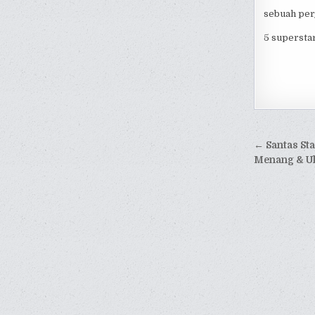
sebuah per
5 superstar
Naviga
← Santas Sta
pos
Menang & Ul