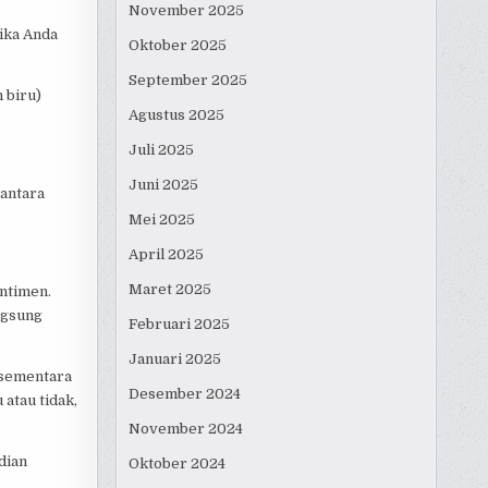
November 2025
ika Anda
Oktober 2025
September 2025
 biru)
Agustus 2025
Juli 2025
Juni 2025
lantara
Mei 2025
April 2025
Maret 2025
ntimen.
ngsung
Februari 2025
Januari 2025
 sementara
Desember 2024
atau tidak,
November 2024
dian
Oktober 2024