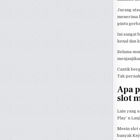
Jurang ata
menerima l
pintu gerb
Ini sangat
kenal dan 
Selama munc
menjanjika
Cantik berg
Tak pernah
Apa p
slot 
Lain yang s
Play’ n Lan
Mesin slot 
banyak Keju