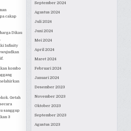
September 2024
 nan
Agustus 2024
upa cakap
Juli 2024
Juni 2024
harga Dikau
.
Mei 2024
i Infinity
April 2024
mewujudkan
f.
Maret 2024
Februari 2024
uhkan kombo
nggang
Januari 2024
 melahirkan
Desember 2023
November 2023
kok. Getah
secara
Oktober 2023
au sanggup
September 2023
kan 3
Agustus 2023