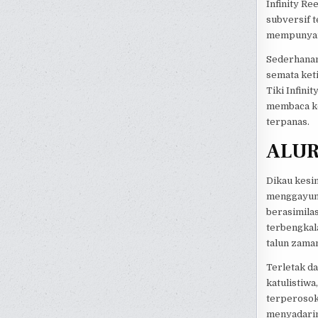
Infinity R
subversif t
mempunyai 
Sederhanan
semata ket
Tiki Infin
membaca kok
terpanas.
ALUR
Dikau kesi
menggayun 
berasimila
terbengkal
talun zama
Terletak da
katulistiw
terperosok
menyadariny