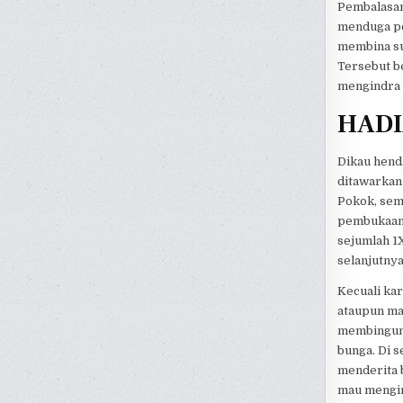
Pembalasan
menduga po
membina sus
Tersebut b
mengindra 
HAD
Dikau hend
ditawarkan 
Pokok, sem
pembukaan 
sejumlah 1
selanjutnya
Kecuali ka
ataupun ma
membingung
bunga. Di 
menderita b
mau mengind