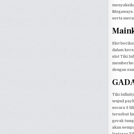
menyaksika
Megaways. 
serta meras
Main
Slot berik
dalam kera
slot Tiki I
memberhent
dengan sun
GADA
Tiki Infini
wujud payl
secara 3 li
tersebut hi
gerak tumpu
akan sempa
lantaran Ti