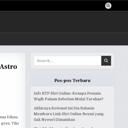
Search
for:
 Astro
Pos-pos Terbaru
Info RTP Slot Online: Kenapa Pemain
Wajib Paham Sebelum Mulai Taruhan?
Akhirnya Ketemu! Ini Dia Rahasia
Memburu Link Slot Online Resmi yang
una Dikau.
Gak Nyesel Dimainkan
gres, Tiki