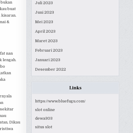
 bukan
Juli 2023
kau buat
Juni 2023
 kisaran.
Mei 2023
mai &
April 2023
Maret 2023
Februari 2023
fat nan
k lengah.
Januari 2023
mbo
Desember 2022
katkan
aka
Links
rnyala
https://www.bluefugu.com/
an
sekitar
slot online
 mau
dewa303
atan, Dikau
situs slot
ristiwa