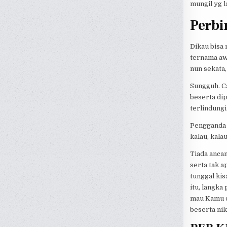
mungil yg 
Perbi
Dikau bisa 
ternama aw
nun sekata
Sungguh. Ca
beserta dip
terlindungi
Pengganda p
kalau, kal
Tiada anca
serta tak 
tunggal ki
itu, langk
mau Kamu d
beserta nik