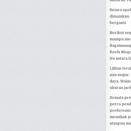
Setara spek
dimainkan.
berganti.
Berikut se
mampu meny
Bagaimanapu
Reels Mega
itu antara 
Lilitan te
nun mujur.
daya. Walau
ukuran jack
Semata pre
perca pend
preferensi
memihak pe
ataupun ma