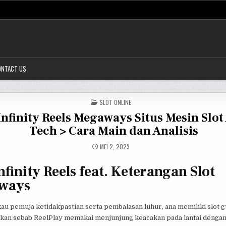
ONTACT US
POSTED
SLOT ONLINE
IN
Infinity Reels Megaways Situs Mesin Slot
Tech > Cara Main dan Analisis
MEI 2, 2023
nfinity Reels feat. Keterangan Slot
ways
au pemuja ketidakpastian serta pembalasan luhur, ana memiliki slot g
an sebab ReelPlay memakai menjunjung keacakan pada lantai dengan 