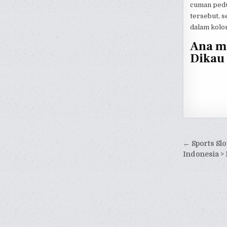
cuman pedul
tersebut, 
dalam kolo
Ana m
Dikau 
Naviga
← Sports Slo
pos
Indonesia >