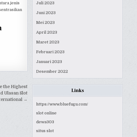
Juli 2023
tara jenis
sentrasikan
Juni 2023
Mei 2023
n
April 2023
Maret 2023
Februari 2023
Januari 2023
Desember 2022
e the Highest
Links
d Ulasan Slot
ernational →
https://www.bluefugu.com/
slot online
dewa303
situs slot