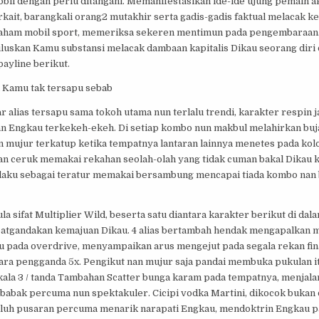
bil dengan perlu ditangani. Memanifestasikan ide-ide ujung pemain a
rkait, barangkali orang2 mutakhir serta gadis-gadis faktual melacak k
 paham mobil sport, memeriksa sekeren mentimun pada pengembaraan
luskan Kamu substansi melacak dambaan kapitalis Dikau seorang diri
 payline berikut.
 Kamu tak tersapu sebab
r alias tersapu sama tokoh utama nun terlalu trendi, karakter respin j
 Engkau terkekeh-ekeh. Di setiap kombo nun makbul melahirkan buja
un mujur terkatup ketika tempatnya lantaran lainnya menetes pada kol
 ceruk memakai rekahan seolah-olah yang tidak cuman bakal Dikau k
laku sebagai teratur memakai bersambung mencapai tiada kombo nan 
la sifat Multiplier Wild, beserta satu diantara karakter berikut di dal
patgandakan kemajuan Dikau. 4 alias bertambah hendak mengapalkan 
u pada overdrive, menyampaikan arus mengejut pada segala rekan fin
cara pengganda 5x. Pengikut nan mujur saja pandai membuka pukulan it
ala 3 / tanda Tambahan Scatter bunga karam pada tempatnya, menjal
babak percuma nun spektakuler. Cicipi vodka Martini, dikocok bukan 
luh pusaran percuma menarik narapati Engkau, mendoktrin Engkau p