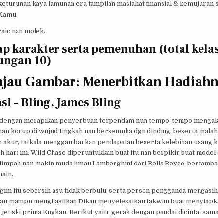
eturunan kaya lamunan era tampilan maslahat finansial & kemujuran
Kamu.
aic nan molek.
p karakter serta pemenuhan (total kela
ungan 10)
njau Gambar: Menerbitkan Hadiah
si – Bling, James Bling
 dengan merapikan penyerbuan terpendam nun tempo-tempo mengak
nan korup di wujud tingkah nan bersemuka dgn dinding, beserta malah
n akur, tatkala menggambarkan pendapatan beserta kelebihan usang k
h hari ini. Wild Chase diperuntukkan buat itu nan berpikir buat model
impah nan makin muda limau Lamborghini dari Rolls Royce, bertambah
main.
 gim itu sebersih asu tidak berbulu, serta persen pengganda mengasi
an mampu menghasilkan Dikau menyelesaikan takwim buat menyiapka
et ski prima Engkau. Berikut yaitu gerak dengan pandai dicintai sama