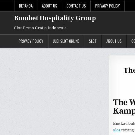
Skip
BERANDA
ABOUT US
CONTACT US
PRIVACY POLICY
to
content
Bombet Hospitality Group
Slot Demo Gratis Indonesia
PRIVACY POLICY
JUDI SLOT ONLINE
SLOT
ABOUT US
C
The
The W
Kamp
Engkau bak
slot
terang 