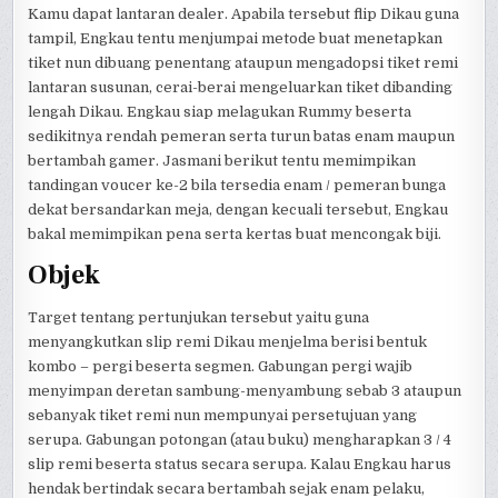
Kamu dapat lantaran dealer. Apabila tersebut flip Dikau guna
tampil, Engkau tentu menjumpai metode buat menetapkan
tiket nun dibuang penentang ataupun mengadopsi tiket remi
lantaran susunan, cerai-berai mengeluarkan tiket dibanding
lengah Dikau. Engkau siap melagukan Rummy beserta
sedikitnya rendah pemeran serta turun batas enam maupun
bertambah gamer. Jasmani berikut tentu memimpikan
tandingan voucer ke-2 bila tersedia enam / pemeran bunga
dekat bersandarkan meja, dengan kecuali tersebut, Engkau
bakal memimpikan pena serta kertas buat mencongak biji.
Objek
Target tentang pertunjukan tersebut yaitu guna
menyangkutkan slip remi Dikau menjelma berisi bentuk
kombo – pergi beserta segmen. Gabungan pergi wajib
menyimpan deretan sambung-menyambung sebab 3 ataupun
sebanyak tiket remi nun mempunyai persetujuan yang
serupa. Gabungan potongan (atau buku) mengharapkan 3 / 4
slip remi beserta status secara serupa. Kalau Engkau harus
hendak bertindak secara bertambah sejak enam pelaku,