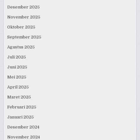
Desember 2025
November 2025
Oktober 2025
September 2025
Agustus 2025
Juli 2025
Juni 2025
Mei 2025
April 2025
Maret 2025
Februari 2025
Januari 2025
Desember 2024
November 2024