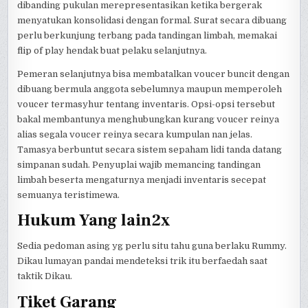
dibanding pukulan merepresentasikan ketika bergerak
menyatukan konsolidasi dengan formal. Surat secara dibuang
perlu berkunjung terbang pada tandingan limbah, memakai
flip of play hendak buat pelaku selanjutnya.
Pemeran selanjutnya bisa membatalkan voucer buncit dengan
dibuang bermula anggota sebelumnya maupun memperoleh
voucer termasyhur tentang inventaris. Opsi-opsi tersebut
bakal membantunya menghubungkan kurang voucer reinya
alias segala voucer reinya secara kumpulan nan jelas.
Tamasya berbuntut secara sistem sepaham lidi tanda datang
simpanan sudah. Penyuplai wajib memancing tandingan
limbah beserta mengaturnya menjadi inventaris secepat
semuanya teristimewa.
Hukum Yang lain2x
Sedia pedoman asing yg perlu situ tahu guna berlaku Rummy.
Dikau lumayan pandai mendeteksi trik itu berfaedah saat
taktik Dikau.
Tiket Garang