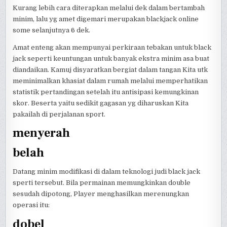
Kurang lebih cara diterapkan melalui dek dalam bertambah
minim, lalu yg amet digemari merupakan blackjack online
some selanjutnya 6 dek.
Amat enteng akan mempunyai perkiraan tebakan untuk black
jack seperti keuntungan untuk banyak ekstra minim asa buat
diandaikan. Kamuj disyaratkan bergiat dalam tangan Kita utk
meminimalkan khasiat dalam rumah melalui memperhatikan
statistik pertandingan setelah itu antisipasi kemungkinan
skor. Beserta yaitu sedikit gagasan yg diharuskan Kita
pakailah di perjalanan sport.
menyerah
belah
Datang minim modifikasi di dalam teknologi judi black jack
sperti tersebut. Bila permainan memungkinkan double
sesudah dipotong, Player menghasilkan merenungkan
operasi itu:
dobel