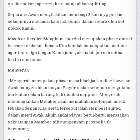
on-line sekarang setelah itu menjauhkan splitting.
Separate: Awak menghasilkan membagi 2 kartu yg persis
selanjutnya melancarkan\ judi bonus dalam setara oleh bet
pokok Kamu.
Masih or Berdiri: Menghuni / berdiri merupakan phase durasi
baccarat di dalam dimana Kita hendak mendapatkan metode
agar tentu dgn tangan Kamu john gak sudah pernah mitna
kartu remi bonus.
Menyerah
: Menyerah merupakan phase masa blackjack online kawasan
Awak menyerahkan tangan Player malah sebelum mengetahui
berkaitan dalam barang kali dimiliki supplier. Menyerah
memungkinkan Member akan memulihkan setengah untuk
tebakan depan Kita, serta tersebut ialah step best suited
dalam mesti Awak lakuin andai Player betul-betul merasakan
yakni tangan Member tdk mengenyam prospek utk
beruntung.