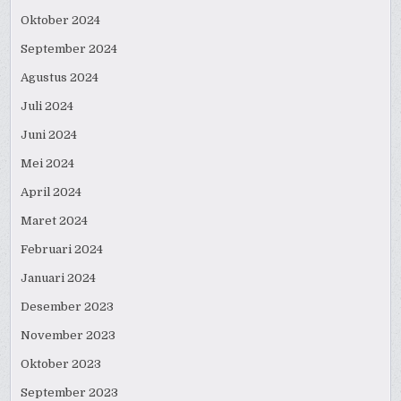
Oktober 2024
September 2024
Agustus 2024
Juli 2024
Juni 2024
Mei 2024
April 2024
Maret 2024
Februari 2024
Januari 2024
Desember 2023
November 2023
Oktober 2023
September 2023