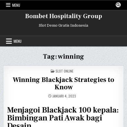
Skip
MENU
to
content
Bombet Hospitality Group
Slot Demo Gratis Indonesia
MENU
Tag:
winning
POSTED
SLOT ONLINE
IN
Winning Blackjack Strategies to
Know
JANUARI 4, 2023
Menjagoi Blackjack 100 kepala:
Bimbingan Pati Awak bagi
Desain