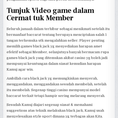
Tunjuk Video game dalam
Cermat tuk Member
Seluruh jamaah dalam terhibur sebagai menikmati setelah itu
bermanfaat baccarat tentang berupaya menciptakan salah 1
tangan terkemuka utk mengalahkan seller. Player penting
memilih games black jack yg menyediakan harapan amet
efektif sebagai Member, selanjutnya banyak bermacam rupa
games black jack yang ditemukan akibat casino yg boleh jadi
mempunyai keuntungan dalam siasat kemudian harapan
Kamuj agar win.
Ambillah cara black jack yg memungkinkan menyerah,
menggandakan, menggandakan sesudah membelah, setelah
itu membelah. Segenap tinggi casino mempunyai model
baccarat terkait tetapi hampir sering melarang menyerah.
Sesudah Kamuj diajari segenap siasat & memahami
suggestions atas teknik melakukan black jack, Kamuj usah
menyelesaikan style sport dimana yg terbagus akan Kita.