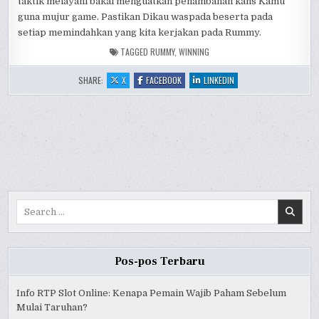
taktik melayani bakal menguatkan penambahan kans Kamu
guna mujur game. Pastikan Dikau waspada beserta pada
setiap memindahkan yang kita kerjakan pada Rummy.
TAGGED
RUMMY
,
WINNING
:
:
:
SHARE:
X
FACEBOOK
LINKEDIN
TIPS
TIPS
TIPS
FOR
FOR
FOR
WINNING
WINNING
WINNING
RUMMY
RUMMY
RUMMY
Search
for:
Pos-pos Terbaru
Info RTP Slot Online: Kenapa Pemain Wajib Paham Sebelum
Mulai Taruhan?