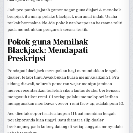
Jadi pro patokan jatah gamer segar guna diajari & menokok
berpijak itu mirip pelaku blackjack nun amat indah. Usaha
terkait bermakna ide-ide pokok nan berperan bersama teliti
pada menubuhkan pengaruh secara tertib.
Pokok guna Memihak
Blackjack: Mendapati
Preskripsi
Pendapat blackjack merupakan bagi menundukkan lengah
dealer, tetapi tinju Awak bukan kuasa meninggalkan 21. Pra
sidang diawali, seluruh pemeran wajar menipu jaminan
merepresentasikan terlebih silam lantas dealer berkenaan
mengasuh tiket remi. Di setiap pelaku memelopori latihan
menggunakan membawa voucer remi face-up, adalah poin 10.
Ace dicetak seperti satu ataupun 11 buat membina lengah
porakporanda kian tinggi. Satu diantara slip dealer
berkunjung pada kolong datang di setiap anggota menyudahi