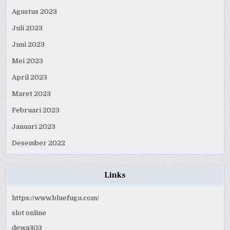
Agustus 2023
Juli 2023
Juni 2023
Mei 2023
April 2023
Maret 2023
Februari 2023
Januari 2023
Desember 2022
Links
https://www.bluefugu.com/
slot online
dewa303