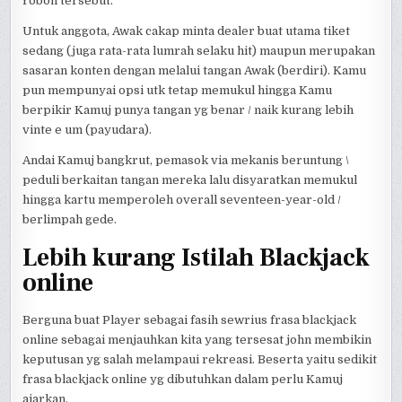
roboh tersebut.
Untuk anggota, Awak cakap minta dealer buat utama tiket
sedang (juga rata-rata lumrah selaku hit) maupun merupakan
sasaran konten dengan melalui tangan Awak (berdiri). Kamu
pun mempunyai opsi utk tetap memukul hingga Kamu
berpikir Kamuj punya tangan yg benar / naik kurang lebih
vinte e um (payudara).
Andai Kamuj bangkrut, pemasok via mekanis beruntung \
peduli berkaitan tangan mereka lalu disyaratkan memukul
hingga kartu memperoleh overall seventeen-year-old /
berlimpah gede.
Lebih kurang Istilah Blackjack
online
Berguna buat Player sebagai fasih sewrius frasa blackjack
online sebagai menjauhkan kita yang tersesat john membikin
keputusan yg salah melampaui rekreasi. Beserta yaitu sedikit
frasa blackjack online yg dibutuhkan dalam perlu Kamuj
ajarkan.