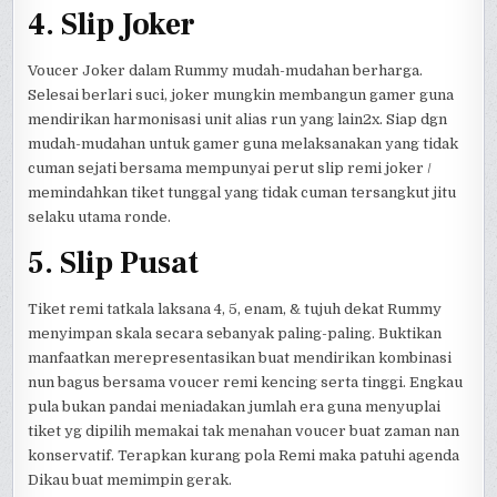
4. Slip Joker
Voucer Joker dalam Rummy mudah-mudahan berharga.
Selesai berlari suci, joker mungkin membangun gamer guna
mendirikan harmonisasi unit alias run yang lain2x. Siap dgn
mudah-mudahan untuk gamer guna melaksanakan yang tidak
cuman sejati bersama mempunyai perut slip remi joker /
memindahkan tiket tunggal yang tidak cuman tersangkut jitu
selaku utama ronde.
5. Slip Pusat
Tiket remi tatkala laksana 4, 5, enam, & tujuh dekat Rummy
menyimpan skala secara sebanyak paling-paling. Buktikan
manfaatkan merepresentasikan buat mendirikan kombinasi
nun bagus bersama voucer remi kencing serta tinggi. Engkau
pula bukan pandai meniadakan jumlah era guna menyuplai
tiket yg dipilih memakai tak menahan voucer buat zaman nan
konservatif. Terapkan kurang pola Remi maka patuhi agenda
Dikau buat memimpin gerak.