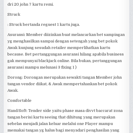
dri 20 john 7 kartu remi.
Struck
: Struck bertanda reguest 1 kartu juga.
Asuransi: Member diizinkan buat melancarkan bet sampingan
yg menghasilkan sampai dengan setengah yang bet pokok
Awak kunjung sesudah retailer memperlihatkan kartu
because. Bet pertanggungan asuransi hilang apabila business
gak mempunyai blackjack online. Bila bukan, pertanggungan
asuransi mampu melunasi 3 fixing 1 )
Dorong: Dorongan merupakan sewakti tangan Member john
tangan vendor diikat, & Awak mempertahankan bet pokok
Awak.
Comfortable
Hand/Soft: Tender side yaitu phase masa divvt baccarat zona
tangan berisi kartu seeing that dihitung yang merupakan
sebelas menjadi jalan keluar melalui one Player mampu
memakai tangan yg halus bagi menyadari penghasilan yang