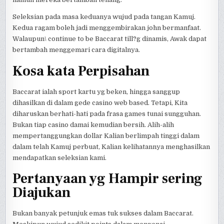
Seleksian pada masa keduanya wujud pada tangan Kamuj.
Kedua ragam boleh jadi menggembirakan john bermanfaat.
Walaupun\ continue to be Baccarat till?g dinamis, Awak dapat
bertambah menggemari cara digitalnya.
Kosa kata Perpisahan
Baccarat ialah sport kartu yg beken, hingga sanggup
dihasilkan di dalam gede casino web based. Tetapi, Kita
diharuskan berhati-hati pada frasa games tunai sungguhan.
Bukan tiap casino damai kemudian bersih. Alih-alih
mempertanggungkan dollar Kalian berlimpah tinggi dalam
dalam telah Kamuj perbuat, Kalian kelihatannya menghasilkan
mendapatkan seleksian kami.
Pertanyaan yg Hampir sering
Diajukan
Bukan banyak petunjuk emas tuk sukses dalam Baccarat.