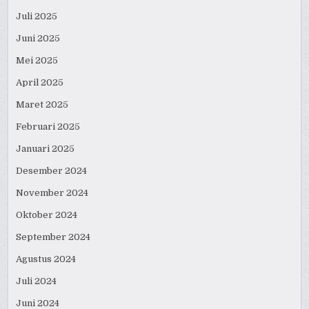
Juli 2025
Juni 2025
Mei 2025
April 2025
Maret 2025
Februari 2025
Januari 2025
Desember 2024
November 2024
Oktober 2024
September 2024
Agustus 2024
Juli 2024
Juni 2024