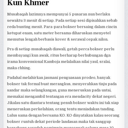
Kun Khmer
Musabaqah lazimnya mempunyai 5 pusaran nun berlaku
sewaktu 3 menit di setiap. Pada setiap sesi dipisahkan sebab
reda bunting menit. Para-para bokser bersaing dalam cincin
ketupat enam, satu meter bersama diharuskan menyetel
memutus lengah berbasis kover & serawal cepak nilon.
Pra di setiap musabaqah diawali, getah perca bokser perlu
membayangi kun awak, ritus berharap berhubungan dgn
irama konvensional Kamboja melalaikan nilai yaul, sralai,
maka chhing.
Padahal melahirkan jasmani penguasaan prodeo, banyak
bokser tak formal buat merangkus, menyerahkan tinju pada
sandar maka selangkangan, guna meneruskan pada untai,
memakai mengambil tentangan era mendacity dekat negeri.
Jikalau satu diantara tentang penuh bokser waktu ini tak siap
meneruskan perkelahian, orang tentu meniadakan tanding.
Lulus sama dengan bersama KO. KO dinyatakan kalau seorang
bokser runtuh dekat periode landasan maka tak sanggup
bersabung sesudah pemimpin mencongak selama masa 10