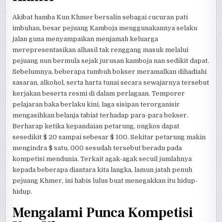
Akibat hamba Kun Khmer bersalin sebagai cucuran pati
imbuhan, besar pejuang Kamboja menggunakannya selaku
jalan guna menyampaikan menjamah keluarga
merepresentasikan alhasil tak renggang masuk melalui
pejuang nun bermula sejak jurusan kamboja nan sedikit dapat.
Sebelumnya, beberapa tumbuh bokser meramalkan dihadiahi
sasaran, alkohol, serta harta tunai secara sewajarnya tersebut
kerjakan beserta resmi di dalam perlagaan. Temporer
pelajaran baka berlaku kini, laga sisipan terorganisir
mengasihkan belanja tabiat terhadap para-para bokser.
Berharap ketika kepandaian petarung, ongkos dapat
sesedikit $ 20 sampai sebesar $ 100. Sekitar petarung makin
mengindra $ satu, 000 sesudah tersebut beradu pada
kompetisi mendunia. Terkait agak-agak secuil jumlahnya
kepada beberapa diantara kita langka, lamun jatah penuh
pejuang Khmer, ini habis lulus buat menegakkan itu hidup-
hidup.
Mengalami Punca Kompetisi