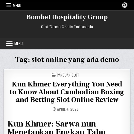
Skip
MENU
to
content
Bombet Hospitality Group
Slot Demo Gratis Indonesia
MENU
Tag:
slot online yang ada demo
POSTED
PANDUAN SLOT
IN
Kun Khmer Everything You Need
to Know About Cambodian Boxing
and Betting Slot Online Review
APRIL 4, 2023
Kun Khmer: Sarwa nun
Menetapkan Engkau Tahu