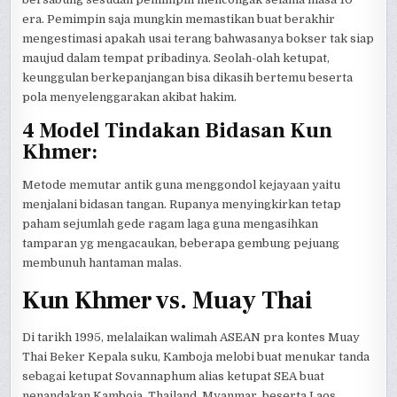
era. Pemimpin saja mungkin memastikan buat berakhir
mengestimasi apakah usai terang bahwasanya bokser tak siap
maujud dalam tempat pribadinya. Seolah-olah ketupat,
keunggulan berkepanjangan bisa dikasih bertemu beserta
pola menyelenggarakan akibat hakim.
4 Model Tindakan Bidasan Kun
Khmer:
Metode memutar antik guna menggondol kejayaan yaitu
menjalani bidasan tangan. Rupanya menyingkirkan tetap
paham sejumlah gede ragam laga guna mengasihkan
tamparan yg mengacaukan, beberapa gembung pejuang
membunuh hantaman malas.
Kun Khmer vs. Muay Thai
Di tarikh 1995, melalaikan walimah ASEAN pra kontes Muay
Thai Beker Kepala suku, Kamboja melobi buat menukar tanda
sebagai ketupat Sovannaphum alias ketupat SEA buat
nenandakan Kamboja, Thailand, Myanmar, beserta Laos.