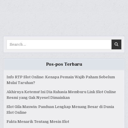
EVERYTHING
EVERYTHING
EVERYTHING
YOU
YOU
YOU
NEED
NEED
NEED
TO
TO
TO
KNOW
KNOW
KNOW
ABOUT
ABOUT
ABOUT
CAMBODIAN
CAMBODIAN
CAMBODIAN
BOXING
BOXING
BOXING
AND
AND
AND
BETTING
BETTING
BETTING
SLOT
SLOT
SLOT
ONLINE
ONLINE
ONLINE
Search
REVIEW
REVIEW
REVIEW
for:
Pos-pos Terbaru
Info RTP Slot Online: Kenapa Pemain Wajib Paham Sebelum
Mulai Taruhan?
Akhirnya Ketemu! Ini Dia Rahasia Memburu Link Slot Online
Resmi yang Gak Nyesel Dimainkan
Slot Gila Maxwin: Panduan Lengkap Menang Besar di Dunia
Slot Online
Fakta Menarik Tentang Mesin Slot