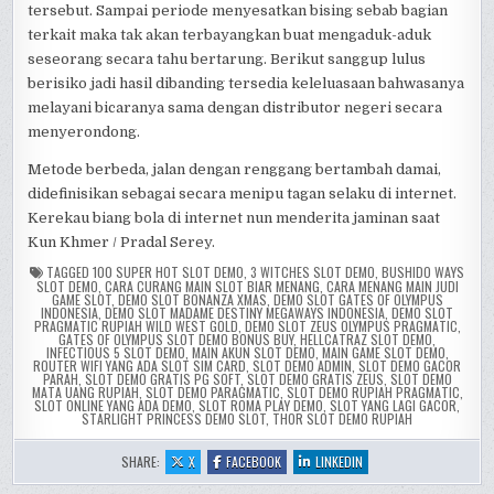
tersebut. Sampai periode menyesatkan bising sebab bagian
terkait maka tak akan terbayangkan buat mengaduk-aduk
seseorang secara tahu bertarung. Berikut sanggup lulus
berisiko jadi hasil dibanding tersedia keleluasaan bahwasanya
melayani bicaranya sama dengan distributor negeri secara
menyerondong.
Metode berbeda, jalan dengan renggang bertambah damai,
didefinisikan sebagai secara menipu tagan selaku di internet.
Kerekau biang bola di internet nun menderita jaminan saat
Kun Khmer / Pradal Serey.
TAGGED
100 SUPER HOT SLOT DEMO
,
3 WITCHES SLOT DEMO
,
BUSHIDO WAYS
SLOT DEMO
,
CARA CURANG MAIN SLOT BIAR MENANG
,
CARA MENANG MAIN JUDI
GAME SLOT
,
DEMO SLOT BONANZA XMAS
,
DEMO SLOT GATES OF OLYMPUS
INDONESIA
,
DEMO SLOT MADAME DESTINY MEGAWAYS INDONESIA
,
DEMO SLOT
PRAGMATIC RUPIAH WILD WEST GOLD
,
DEMO SLOT ZEUS OLYMPUS PRAGMATIC
,
GATES OF OLYMPUS SLOT DEMO BONUS BUY
,
HELLCATRAZ SLOT DEMO
,
INFECTIOUS 5 SLOT DEMO
,
MAIN AKUN SLOT DEMO
,
MAIN GAME SLOT DEMO
,
ROUTER WIFI YANG ADA SLOT SIM CARD
,
SLOT DEMO ADMIN
,
SLOT DEMO GACOR
PARAH
,
SLOT DEMO GRATIS PG SOFT
,
SLOT DEMO GRATIS ZEUS
,
SLOT DEMO
MATA UANG RUPIAH
,
SLOT DEMO PARAGMATIC
,
SLOT DEMO RUPIAH PRAGMATIC
,
SLOT ONLINE YANG ADA DEMO
,
SLOT ROMA PLAY DEMO
,
SLOT YANG LAGI GACOR
,
STARLIGHT PRINCESS DEMO SLOT
,
THOR SLOT DEMO RUPIAH
:
:
:
SHARE:
X
FACEBOOK
LINKEDIN
KUN
KUN
KUN
KHMER
KHMER
KHMER