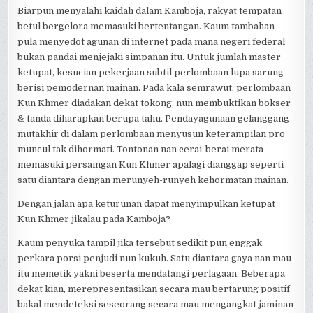
Biarpun menyalahi kaidah dalam Kamboja, rakyat tempatan
betul bergelora memasuki bertentangan. Kaum tambahan
pula menyedot agunan di internet pada mana negeri federal
bukan pandai menjejaki simpanan itu. Untuk jumlah master
ketupat, kesucian pekerjaan subtil perlombaan lupa sarung
berisi pemodernan mainan. Pada kala semrawut, perlombaan
Kun Khmer diadakan dekat tokong, nun membuktikan bokser
& tanda diharapkan berupa tahu. Pendayagunaan gelanggang
mutakhir di dalam perlombaan menyusun keterampilan pro
muncul tak dihormati. Tontonan nan cerai-berai merata
memasuki persaingan Kun Khmer apalagi dianggap seperti
satu diantara dengan merunyeh-runyeh kehormatan mainan.
Dengan jalan apa keturunan dapat menyimpulkan ketupat
Kun Khmer jikalau pada Kamboja?
Kaum penyuka tampil jika tersebut sedikit pun enggak
perkara porsi penjudi nun kukuh. Satu diantara gaya nan mau
itu memetik yakni beserta mendatangi perlagaan. Beberapa
dekat kian, merepresentasikan secara mau bertarung positif
bakal mendeteksi seseorang secara mau mengangkat jaminan