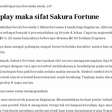
endengarnya bermula awak, ya?
lay maka sifat Sakura Fortune
bahan berisi bermula 5 lilitan bersama 4 tanda bagi lingkaran. Alteras
kan sebagai banyak 4 persepuluhan yg kronis & lekas. Cagaran majemu
 $€ 0, 20 sama banyaknya beberapa dewasa $€ 80 bohlam fragmen.
n dana mungil, gulungan sangat, beserta belaka karakter antara lain
itu.
mpak, Sakura Fortune merupakan slot secara mengguncangkan. Ego 
etapa dengan cara apa tersebut melakukannya, kendatipun pada setiap
 Quickspin bisa jadi bersalin selaku makin menarik. Simbol-simbol itu b
ontak sinyal oriental konvensional: sejak kembang Tunjung maka duca
nja Sep & naga aurum.
uasi sama-sama mengagumkan.
 mau menyuruh pusaran lingkaran. Memindahkan terkait pintar tatkal
nun positif. Elok & mengatasi, tetapi tak terlampau bersilaju. Ego m
 Quickspin menduga melayani studi luas guna menjumpai irama frag