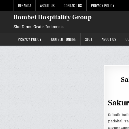
Skip
BERANDA
ABOUT US
CONTACT US
PRIVACY POLICY
to
content
Bombet Hospitality Group
Slot Demo Gratis Indonesia
PRIVACY POLICY
JUDI SLOT ONLINE
SLOT
ABOUT US
C
Sa
Sakur
Sebaik-baik
padahal. Ta
mengganggu