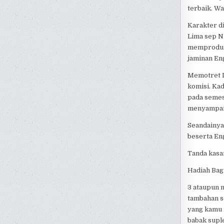
terbaik. W
Karakter di
Lima sep N
memproduks
jaminan En
Memotret D
komisi. Ka
pada semest
menyampaik
Seandainya 
beserta En
Tanda kasar
Hadiah Bag
3 ataupun 
tambahan s
yang kamu 
babak supl