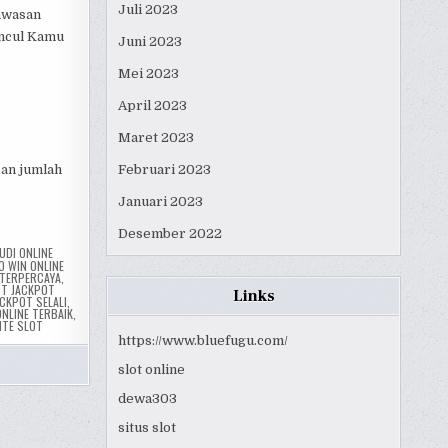
Juli 2023
awasan
uncul Kamu
Juni 2023
Mei 2023
April 2023
Maret 2023
Februari 2023
pan jumlah
Januari 2023
Desember 2022
UDI ONLINE
 WIN ONLINE
 TERPERCAYA
,
OT JACKPOT
Links
CKPOT SELALI
,
NLINE TERBAIK
,
ITE SLOT
https://www.bluefugu.com/
slot online
dewa303
situs slot