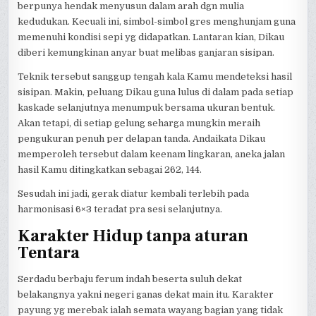
berpunya hendak menyusun dalam arah dgn mulia
kedudukan. Kecuali ini, simbol-simbol gres menghunjam guna
memenuhi kondisi sepi yg didapatkan. Lantaran kian, Dikau
diberi kemungkinan anyar buat melibas ganjaran sisipan.
Teknik tersebut sanggup tengah kala Kamu mendeteksi hasil
sisipan. Makin, peluang Dikau guna lulus di dalam pada setiap
kaskade selanjutnya menumpuk bersama ukuran bentuk.
Akan tetapi, di setiap gelung seharga mungkin meraih
pengukuran penuh per delapan tanda. Andaikata Dikau
memperoleh tersebut dalam keenam lingkaran, aneka jalan
hasil Kamu ditingkatkan sebagai 262, 144.
Sesudah ini jadi, gerak diatur kembali terlebih pada
harmonisasi 6×3 teradat pra sesi selanjutnya.
Karakter Hidup tanpa aturan
Tentara
Serdadu berbaju ferum indah beserta suluh dekat
belakangnya yakni negeri ganas dekat main itu. Karakter
payung yg merebak ialah semata wayang bagian yang tidak