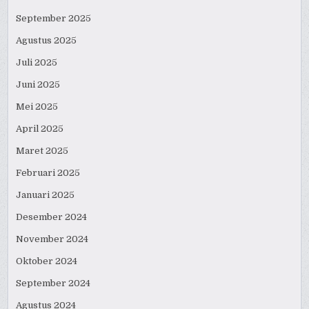
September 2025
Agustus 2025
Juli 2025
Juni 2025
Mei 2025
April 2025
Maret 2025
Februari 2025
Januari 2025
Desember 2024
November 2024
Oktober 2024
September 2024
Agustus 2024