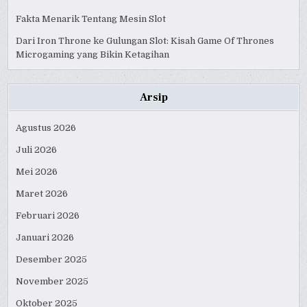
Fakta Menarik Tentang Mesin Slot
Dari Iron Throne ke Gulungan Slot: Kisah Game Of Thrones
Microgaming yang Bikin Ketagihan
Arsip
Agustus 2026
Juli 2026
Mei 2026
Maret 2026
Februari 2026
Januari 2026
Desember 2025
November 2025
Oktober 2025