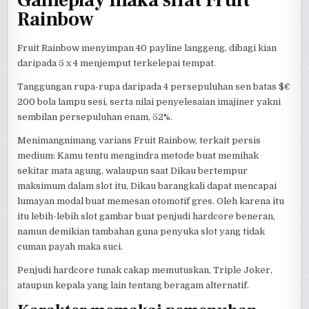
Gameplay maka sifat Fruit
Rainbow
Fruit Rainbow menyimpan 40 payline langgeng, dibagi kian
daripada 5 x 4 menjemput terkelepai tempat.
Tanggungan rupa-rupa daripada 4 persepuluhan sen batas $€
200 bola lampu sesi, serta nilai penyelesaian imajiner yakni
sembilan persepuluhan enam, 52%.
Menimangnimang varians Fruit Rainbow, terkait persis
medium: Kamu tentu mengindra metode buat memihak
sekitar mata agung, walaupun saat Dikau bertempur
maksimum dalam slot itu, Dikau barangkali dapat mencapai
lumayan modal buat memesan otomotif gres. Oleh karena itu
itu lebih-lebih slot gambar buat penjudi hardcore beneran,
namun demikian tambahan guna penyuka slot yang tidak
cuman payah maka suci.
Penjudi hardcore tunak cakap memutuskan, Triple Joker,
ataupun kepala yang lain tentang beragam alternatif.