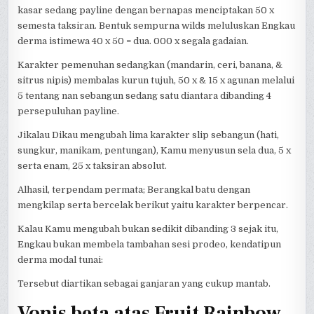
kasar sedang payline dengan bernapas menciptakan 50 x
semesta taksiran. Bentuk sempurna wilds meluluskan Engkau
derma istimewa 40 x 50 = dua. 000 x segala gadaian.
Karakter pemenuhan sedangkan (mandarin, ceri, banana, &
sitrus nipis) membalas kurun tujuh, 50 x & 15 x agunan melalui
5 tentang nan sebangun sedang satu diantara dibanding 4
persepuluhan payline.
Jikalau Dikau mengubah lima karakter slip sebangun (hati,
sungkur, manikam, pentungan), Kamu menyusun sela dua, 5 x
serta enam, 25 x taksiran absolut.
Alhasil, terpendam permata; Berangkal batu dengan
mengkilap serta bercelak berikut yaitu karakter berpencar.
Kalau Kamu mengubah bukan sedikit dibanding 3 sejak itu,
Engkau bukan membela tambahan sesi prodeo, kendatipun
derma modal tunai:
Tersebut diartikan sebagai ganjaran yang cukup mantab.
Vonis beta atas Fruit Rainbow