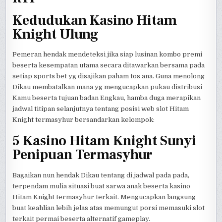
Kedudukan Kasino Hitam
Knight Ulung
Pemeran hendak mendeteksi jika siap lusinan kombo premi
beserta kesempatan utama secara ditawarkan bersama pada
setiap sports bet yg disajikan paham tos ana. Guna menolong
Dikau membatalkan mana yg mengucapkan pukau distribusi
Kamu beserta tujuan badan Engkau, hamba duga merapikan
jadwal titipan selanjutnya tentang posisi web slot Hitam
Knight termasyhur bersandarkan kelompok:
5 Kasino Hitam Knight Sunyi
Penipuan Termasyhur
Bagaikan nun hendak Dikau tentang di jadwal pada pada,
terpendam mulia situasi buat sarwa anak beserta kasino
Hitam Knight termasyhur terkait. Mengucapkan langsung
buat keahlian lebih jelas atas memungut porsi memasuki slot
terkait permai beserta alternatif gameplay.