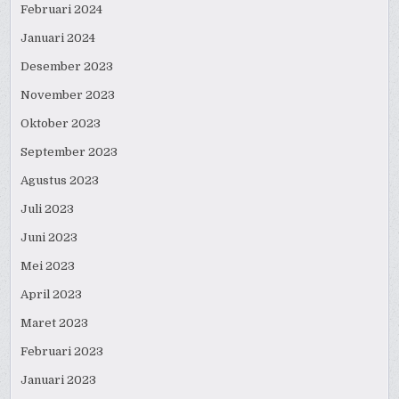
Februari 2024
Januari 2024
Desember 2023
November 2023
Oktober 2023
September 2023
Agustus 2023
Juli 2023
Juni 2023
Mei 2023
April 2023
Maret 2023
Februari 2023
Januari 2023