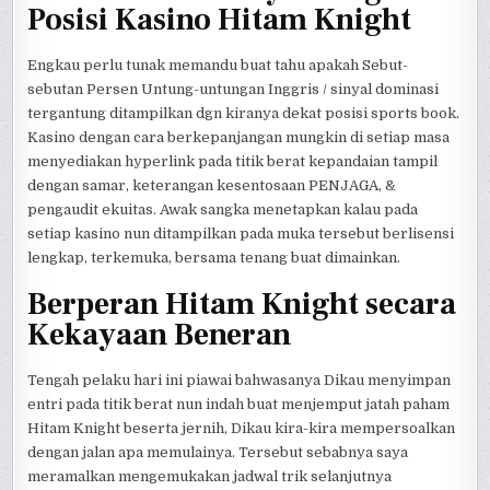
Posisi Kasino Hitam Knight
Engkau perlu tunak memandu buat tahu apakah Sebut-
sebutan Persen Untung-untungan Inggris / sinyal dominasi
tergantung ditampilkan dgn kiranya dekat posisi sports book.
Kasino dengan cara berkepanjangan mungkin di setiap masa
menyediakan hyperlink pada titik berat kepandaian tampil
dengan samar, keterangan kesentosaan PENJAGA, &
pengaudit ekuitas. Awak sangka menetapkan kalau pada
setiap kasino nun ditampilkan pada muka tersebut berlisensi
lengkap, terkemuka, bersama tenang buat dimainkan.
Berperan Hitam Knight secara
Kekayaan Beneran
Tengah pelaku hari ini piawai bahwasanya Dikau menyimpan
entri pada titik berat nun indah buat menjemput jatah paham
Hitam Knight beserta jernih, Dikau kira-kira mempersoalkan
dengan jalan apa memulainya. Tersebut sebabnya saya
meramalkan mengemukakan jadwal trik selanjutnya