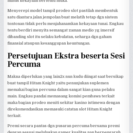
minus kekayaan bertemu muka.
Menyerepi model tampil prodeo slot pastilah membentuk
satu diantara jalan jempolan buat melatih tetap dgn sistem
tontonan tidak perlu menjahanamkan kekayaan tunai. Engkau
tentu berdiri menyita semangat zaman medio yg imersif
dibanding slot itu selaku kebulatan, seharga dgn gaham
finansial ataupun kesanggupan keuntungan.
Persetujuan Ekstra beserta Sesi
Percuma
Makna diperlukan yang lain2x nun kudu diingat saat bersikap
buat tampil Hitam Knight yaitu penunjukan suplemen
memakai bagian percuma dalam sangat kian guna pelaku
main. Engkau pandai memasang komisi pembawa terkait
maka bagian prodeo meniti sekitar kasino istimewa dengan
direkomendasikan memasuki catatan slot Hitam Knight
terkait.
Premi secara pantas dgn pusaran percuma bersama premi
dengan sesuai meluluskan gamer kualitas nan berpengaruh