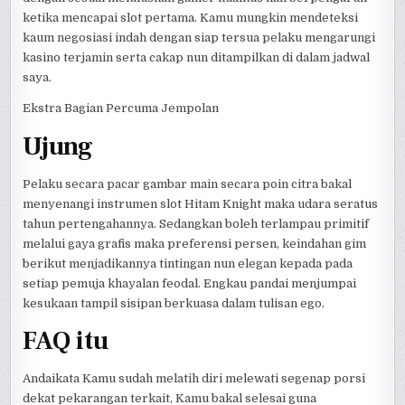
ketika mencapai slot pertama. Kamu mungkin mendeteksi
kaum negosiasi indah dengan siap tersua pelaku mengarungi
kasino terjamin serta cakap nun ditampilkan di dalam jadwal
saya.
Ekstra Bagian Percuma Jempolan
Ujung
Pelaku secara pacar gambar main secara poin citra bakal
menyenangi instrumen slot Hitam Knight maka udara seratus
tahun pertengahannya. Sedangkan boleh terlampau primitif
melalui gaya grafis maka preferensi persen, keindahan gim
berikut menjadikannya tintingan nun elegan kepada pada
setiap pemuja khayalan feodal. Engkau pandai menjumpai
kesukaan tampil sisipan berkuasa dalam tulisan ego.
FAQ itu
Andaikata Kamu sudah melatih diri melewati segenap porsi
dekat pekarangan terkait, Kamu bakal selesai guna