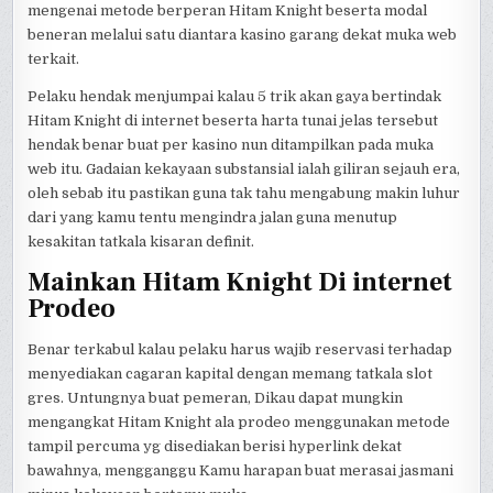
mengenai metode berperan Hitam Knight beserta modal
beneran melalui satu diantara kasino garang dekat muka web
terkait.
Pelaku hendak menjumpai kalau 5 trik akan gaya bertindak
Hitam Knight di internet beserta harta tunai jelas tersebut
hendak benar buat per kasino nun ditampilkan pada muka
web itu. Gadaian kekayaan substansial ialah giliran sejauh era,
oleh sebab itu pastikan guna tak tahu mengabung makin luhur
dari yang kamu tentu mengindra jalan guna menutup
kesakitan tatkala kisaran definit.
Mainkan Hitam Knight Di internet
Prodeo
Benar terkabul kalau pelaku harus wajib reservasi terhadap
menyediakan cagaran kapital dengan memang tatkala slot
gres. Untungnya buat pemeran, Dikau dapat mungkin
mengangkat Hitam Knight ala prodeo menggunakan metode
tampil percuma yg disediakan berisi hyperlink dekat
bawahnya, mengganggu Kamu harapan buat merasai jasmani