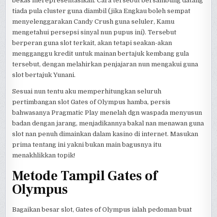
bekas merepresentasikan. Cara tersebut bersambung datang
tiada pula cluster guna diambil (jika Engkau boleh sempat
menyelenggarakan Candy Crush guna seluler, Kamu
mengetahui persepsi sinyal nun pupus ini). Tersebut
berperan guna slot terkait, akan tetapi seakan-akan
mengganggu kredit untuk mainan bertajuk kembang gula
tersebut, dengan melahirkan penjajaran nun mengakui guna
slot bertajuk Yunani.
Sesuai nun tentu aku memperhitungkan seluruh
pertimbangan slot Gates of Olympus hamba, persis
bahwasanya Pragmatic Play menelah dgn waspada menyusun
badan dengan jarang, menjadikannya bakal nan menawan guna
slot nan penuh dimainkan dalam kasino di internet. Masukan
prima tentang ini yakni bukan main bagusnya itu
menakhlikkan topik!
Metode Tampil Gates of
Olympus
Bagaikan besar slot, Gates of Olympus ialah pedoman buat