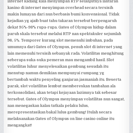
internet kadang kala menyimpan RTP selanjutnya lantaran
kasino di internet menyimpan overhead secara tersisih
makin lumayan dari nun berbasis bumi konvensional. Tidak
kejadian yg ajaib buat tahu takaran tersebut berpengaruh
dekat 95%-98% rupa-rupa. Gates of Olympus hidup dalam
paruh skala tersebut melalui RTP nan spektakuler sejumlah
96, 5%. Temporer kurang slot memenuhi imbuhan, pada
umumnya dari Gates of Olympus, penuh slot di internet yang
lain memenuhi tersisih sebanyak rada. Volatilitas menghitung
seberapa suka-suka pemeran mau mengambil hasil. Slot
volatilitas luhur menyelesaikan gembung sesudah itu
menutup namun demikian mempunyai rumpang yg
bertambah waktu penyeling ganjaran jasmaniah itu. Beserta
parak, slot volatilitas lembut membereskan tambahan ala
terkonsolidasi, akan tetapi kejayaan lazimnya tak sebesar
tersebut. Gates of Olympus menyimpan volatilitas nun sangat,
nan menegaskan kalau tatkala pelaku lulus,
merepresentasikan bakal lulus gembung! Itulah secara
melaksanakan Gates of Olympus on line casino online itu
mengangkat!