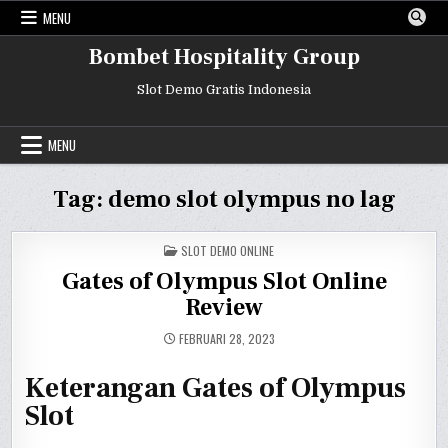
Skip
MENU
to
content
Bombet Hospitality Group
Slot Demo Gratis Indonesia
MENU
Tag:
demo slot olympus no lag
POSTED
SLOT DEMO ONLINE
IN
Gates of Olympus Slot Online
Review
FEBRUARI 28, 2023
Keterangan Gates of Olympus
Slot