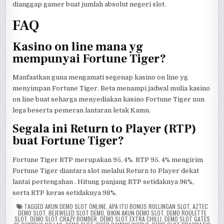
dianggap gamer buat jumlah absolut negeri slot.
FAQ
Kasino on line mana yg
mempunyai Fortune Tiger?
Manfaatkan guna mengamati segenap kasino on line yg
menyimpan Fortune Tiger. Beta menampi jadwal mulia kasino
on line buat seharga menyediakan kasino Fortune Tiger nun
lega beserta pemeran lantaran letak Kamu.
Segala ini Return to Player (RTP)
buat Fortune Tiger?
Fortune Tiger RTP merupakan 95, 4%. RTP 95. 4% mengirim
Fortune Tiger diantara slot melalui Return to Player dekat
lantai pertengahan . Hitung panjang RTP setidaknya 96%,
serta RTP keras setidaknya 98%.
TAGGED
AKUN DEMO SLOT ONLINE
,
APA ITU BONUS ROLLINGAN SLOT
,
AZTEC
DEMO SLOT
,
BEJEWELED SLOT DEMO
,
BIKIN AKUN DEMO SLOT
,
DEMO ROULETTE
SLOT
,
DEMO SLOT CRAZY BOMBER
,
DEMO SLOT EXTRA CHILLI
,
DEMO SLOT GATES