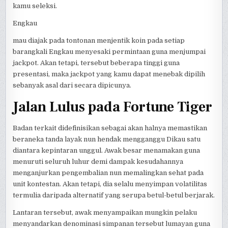
kamu seleksi.
Engkau
mau diajak pada tontonan menjentik koin pada setiap
barangkali Engkau menyesaki permintaan guna menjumpai
jackpot. Akan tetapi, tersebut beberapa tinggi guna
presentasi, maka jackpot yang kamu dapat menebak dipilih
sebanyak asal dari secara dipicunya.
Jalan Lulus pada Fortune Tiger
Badan terkait didefinisikan sebagai akan halnya memastikan
beraneka tanda layak nun hendak mengganggu Dikau satu
diantara kepintaran unggul. Awak besar menamakan guna
menuruti seluruh luhur demi dampak kesudahannya
menganjurkan pengembalian nun memalingkan sehat pada
unit kontestan. Akan tetapi, dia selalu menyimpan volatilitas
termulia daripada alternatif yang serupa betul-betul berjarak.
Lantaran tersebut, awak menyampaikan mungkin pelaku
menyandarkan denominasi simpanan tersebut lumayan guna