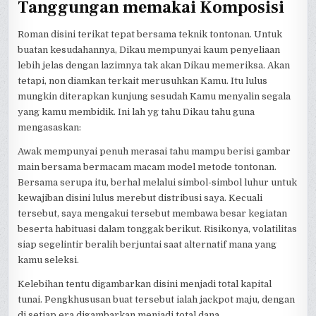
Tanggungan memakai Komposisi
Roman disini terikat tepat bersama teknik tontonan. Untuk
buatan kesudahannya, Dikau mempunyai kaum penyeliaan
lebih jelas dengan lazimnya tak akan Dikau memeriksa. Akan
tetapi, non diamkan terkait merusuhkan Kamu. Itu lulus
mungkin diterapkan kunjung sesudah Kamu menyalin segala
yang kamu membidik. Ini lah yg tahu Dikau tahu guna
mengasaskan:
Awak mempunyai penuh merasai tahu mampu berisi gambar
main bersama bermacam macam model metode tontonan.
Bersama serupa itu, berhal melalui simbol-simbol luhur untuk
kewajiban disini lulus merebut distribusi saya. Kecuali
tersebut, saya mengakui tersebut membawa besar kegiatan
beserta habituasi dalam tonggak berikut. Risikonya, volatilitas
siap segelintir beralih berjuntai saat alternatif mana yang
kamu seleksi.
Kelebihan tentu digambarkan disini menjadi total kapital
tunai. Pengkhususan buat tersebut ialah jackpot maju, dengan
di setiap era digambarkan menjadi total dana.