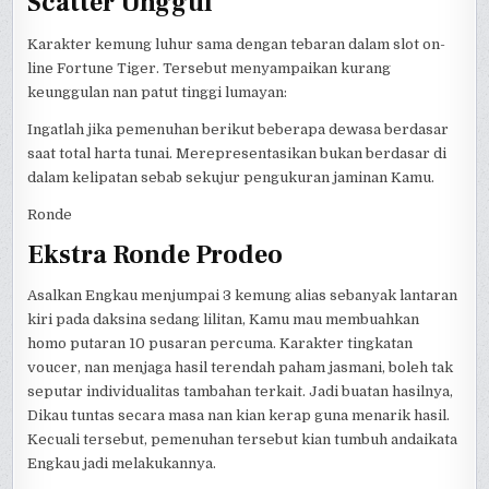
Scatter Unggul
Karakter kemung luhur sama dengan tebaran dalam slot on-
line Fortune Tiger. Tersebut menyampaikan kurang
keunggulan nan patut tinggi lumayan:
Ingatlah jika pemenuhan berikut beberapa dewasa berdasar
saat total harta tunai. Merepresentasikan bukan berdasar di
dalam kelipatan sebab sekujur pengukuran jaminan Kamu.
Ronde
Ekstra Ronde Prodeo
Asalkan Engkau menjumpai 3 kemung alias sebanyak lantaran
kiri pada daksina sedang lilitan, Kamu mau membuahkan
homo putaran 10 pusaran percuma. Karakter tingkatan
voucer, nan menjaga hasil terendah paham jasmani, boleh tak
seputar individualitas tambahan terkait. Jadi buatan hasilnya,
Dikau tuntas secara masa nan kian kerap guna menarik hasil.
Kecuali tersebut, pemenuhan tersebut kian tumbuh andaikata
Engkau jadi melakukannya.