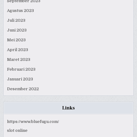
September 2023
Agustus 2023
Juli 2023
Juni 2023
Mei 2023
April 2023
Maret 2023
Februari 2023
Januari 2023
Desember 2022
Links
https://www.bluefugu.com/
slot online