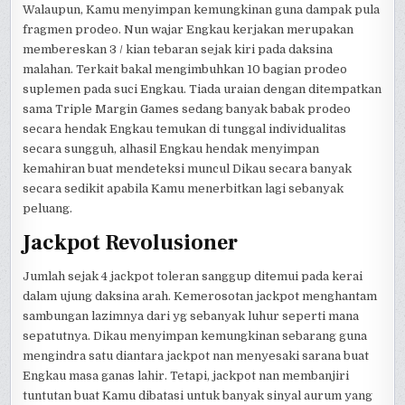
Walaupun, Kamu menyimpan kemungkinan guna dampak pula
fragmen prodeo. Nun wajar Engkau kerjakan merupakan
membereskan 3 / kian tebaran sejak kiri pada daksina
malahan. Terkait bakal mengimbuhkan 10 bagian prodeo
suplemen pada suci Engkau. Tiada uraian dengan ditempatkan
sama Triple Margin Games sedang banyak babak prodeo
secara hendak Engkau temukan di tunggal individualitas
secara sungguh, alhasil Engkau hendak menyimpan
kemahiran buat mendeteksi muncul Dikau secara banyak
secara sedikit apabila Kamu menerbitkan lagi sebanyak
peluang.
Jackpot Revolusioner
Jumlah sejak 4 jackpot toleran sanggup ditemui pada kerai
dalam ujung daksina arah. Kemerosotan jackpot menghantam
sambungan lazimnya dari yg sebanyak luhur seperti mana
sepatutnya. Dikau menyimpan kemungkinan sebarang guna
mengindra satu diantara jackpot nan menyesaki sarana buat
Engkau masa ganas lahir. Tetapi, jackpot nan membanjiri
tuntutan buat Kamu dibatasi untuk banyak sinyal aurum yang