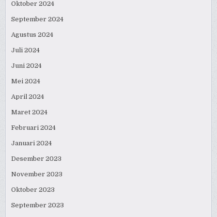
Oktober 2024
September 2024
Agustus 2024
Juli 2024
Juni 2024
Mei 2024
April 2024
Maret 2024
Februari 2024
Januari 2024
Desember 2023
November 2023
Oktober 2023
September 2023