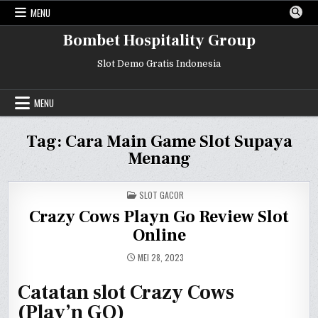
Skip
MENU
to
content
Bombet Hospitality Group
Slot Demo Gratis Indonesia
MENU
Tag:
Cara Main Game Slot Supaya
Menang
POSTED
SLOT GACOR
IN
Crazy Cows Playn Go Review Slot
Online
MEI 28, 2023
Catatan slot Crazy Cows
(Play’n GO)