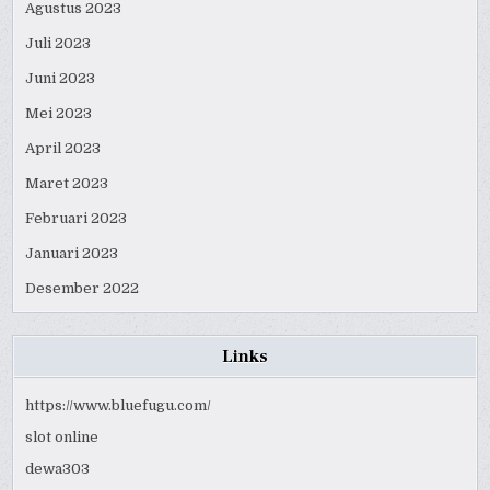
Agustus 2023
Juli 2023
Juni 2023
Mei 2023
April 2023
Maret 2023
Februari 2023
Januari 2023
Desember 2022
Links
https://www.bluefugu.com/
slot online
dewa303