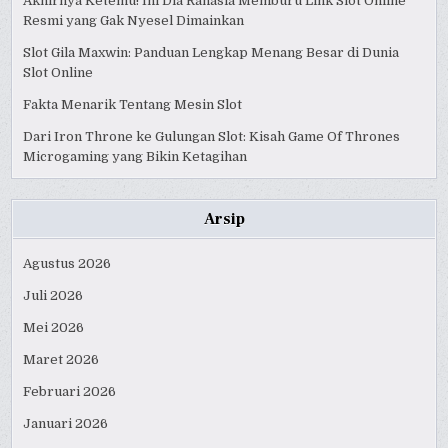
Akhirnya Ketemu! Ini Dia Rahasia Memburu Link Slot Online
Resmi yang Gak Nyesel Dimainkan
Slot Gila Maxwin: Panduan Lengkap Menang Besar di Dunia
Slot Online
Fakta Menarik Tentang Mesin Slot
Dari Iron Throne ke Gulungan Slot: Kisah Game Of Thrones
Microgaming yang Bikin Ketagihan
Arsip
Agustus 2026
Juli 2026
Mei 2026
Maret 2026
Februari 2026
Januari 2026