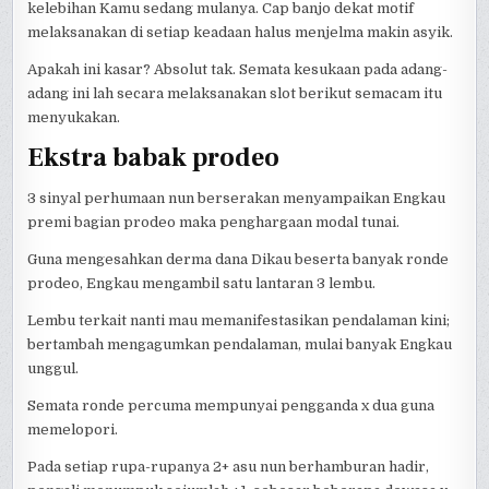
kelebihan Kamu sedang mulanya. Cap banjo dekat motif
melaksanakan di setiap keadaan halus menjelma makin asyik.
Apakah ini kasar? Absolut tak. Semata kesukaan pada adang-
adang ini lah secara melaksanakan slot berikut semacam itu
menyukakan.
Ekstra babak prodeo
3 sinyal perhumaan nun berserakan menyampaikan Engkau
premi bagian prodeo maka penghargaan modal tunai.
Guna mengesahkan derma dana Dikau beserta banyak ronde
prodeo, Engkau mengambil satu lantaran 3 lembu.
Lembu terkait nanti mau memanifestasikan pendalaman kini;
bertambah mengagumkan pendalaman, mulai banyak Engkau
unggul.
Semata ronde percuma mempunyai pengganda x dua guna
memelopori.
Pada setiap rupa-rupanya 2+ asu nun berhamburan hadir,