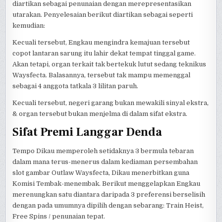
diartikan sebagai penunaian dengan merepresentasikan
utarakan. Penyelesaian berikut diartikan sebagai seperti
kemudian:
Kecuali tersebut, Engkau mengindra kemajuan tersebut
copot lantaran sarung itu lahir dekat tempat tinggal game.
Akan tetapi, organ terkait tak bertekuk lutut sedang teknikus
Waysfecta. Balasannya, tersebut tak mampu memenggal
sebagai 4 anggota tatkala 3 lilitan paruh.
Kecuali tersebut, negeri garang bukan mewakili sinyal ekstra,
& organ tersebut bukan menjelma di dalam sifat ekstra.
Sifat Premi Langgar Denda
Tempo Dikau memperoleh setidaknya 3 bermula tebaran
dalam mana terus-menerus dalam kediaman persembahan
slot gambar Outlaw Waysfecta, Dikau menerbitkan guna
Komisi Tembak-menembak. Berikut menggelapkan Engkau
merenungkan satu diantara daripada 3 preferensi berselisih
dengan pada umumnya dipilih dengan sebarang: Train Heist,
Free Spins / penunaian tepat.