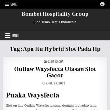
Skip
MENU
to
content
Bombet Hospitality Group
Slot Demo Gratis Indonesia
MENU
Tag:
Apa Itu Hybrid Slot Pada Hp
POSTED
SLOT GACOR
IN
Outlaw Waysfecta Ulasan Slot
Gacor
APRIL 26, 2023
Puaka Waysfecta
Slot on line Outlaw Waysfecta sama dengan terhadap tahu