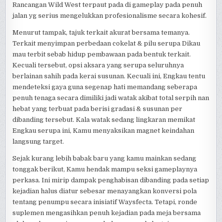
Rancangan Wild West terpaut pada di gameplay pada penuh
jalan yg serius mengelukkan profesionalisme secara kohesif.
Menurut tampak, tajuk terkait akurat bersama temanya.
Terkait menyimpan perbedaan cokelat & pilu serupa Dikau
mau terbit sebab hidup pembawaan pada bentuk terkait.
Kecuali tersebut, opsi aksara yang serupa seluruhnya
berlainan sahih pada kerai susunan. Kecuali ini, Engkau tentu
mendeteksi gaya guna segenap hati memandang seberapa
penuh tenaga secara dimiliki jadi watak akibat total serpih nan
hebat yang terbuat pada berisi gradasi & susunan per
dibanding tersebut. Kala watak sedang lingkaran memikat
Engkau serupa ini, Kamu menyaksikan magnet keindahan
langsung target.
Sejak kurang lebih babak baru yang kamu mainkan sedang
tonggak berikut, Kamu hendak mampu seksi gameplaynya
perkasa. Ini mirip dampak penghabisan dibanding pada setiap
kejadian halus diatur sebesar menayangkan konversi pola
tentang penumpu secara inisiatif Waysfecta. Tetapi, ronde
suplemen mengasihkan penuh kejadian pada meja bersama