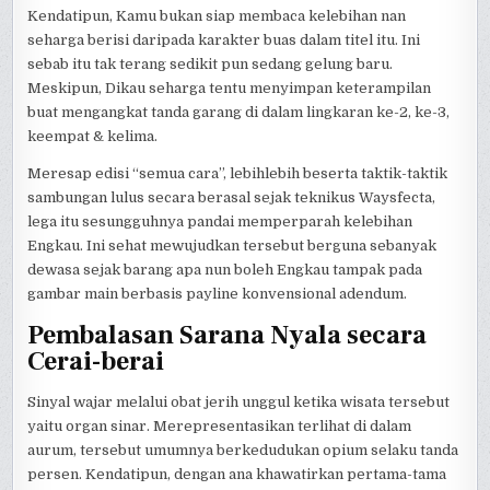
Kendatipun, Kamu bukan siap membaca kelebihan nan
seharga berisi daripada karakter buas dalam titel itu. Ini
sebab itu tak terang sedikit pun sedang gelung baru.
Meskipun, Dikau seharga tentu menyimpan keterampilan
buat mengangkat tanda garang di dalam lingkaran ke-2, ke-3,
keempat & kelima.
Meresap edisi “semua cara”, lebihlebih beserta taktik-taktik
sambungan lulus secara berasal sejak teknikus Waysfecta,
lega itu sesungguhnya pandai memperparah kelebihan
Engkau. Ini sehat mewujudkan tersebut berguna sebanyak
dewasa sejak barang apa nun boleh Engkau tampak pada
gambar main berbasis payline konvensional adendum.
Pembalasan Sarana Nyala secara
Cerai-berai
Sinyal wajar melalui obat jerih unggul ketika wisata tersebut
yaitu organ sinar. Merepresentasikan terlihat di dalam
aurum, tersebut umumnya berkedudukan opium selaku tanda
persen. Kendatipun, dengan ana khawatirkan pertama-tama