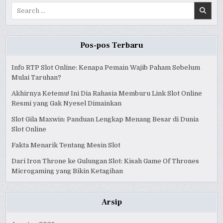
Search
for:
Pos-pos Terbaru
Info RTP Slot Online: Kenapa Pemain Wajib Paham Sebelum
Mulai Taruhan?
Akhirnya Ketemu! Ini Dia Rahasia Memburu Link Slot Online
Resmi yang Gak Nyesel Dimainkan
Slot Gila Maxwin: Panduan Lengkap Menang Besar di Dunia
Slot Online
Fakta Menarik Tentang Mesin Slot
Dari Iron Throne ke Gulungan Slot: Kisah Game Of Thrones
Microgaming yang Bikin Ketagihan
Arsip