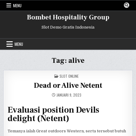
Skip
MENU
to
content
Bombet Hospitality Group
Slot Demo Gratis Indonesia
MENU
Tag:
alive
POSTED
SLOT ONLINE
IN
Dead or Alive Netent
JANUARI 9, 2023
Evaluasi position Devils
delight (Netent)
Temanya ialah Great outdoors Western, serta tersebut butuh