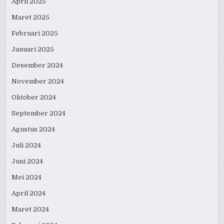
April 2025
Maret 2025
Februari 2025
Januari 2025
Desember 2024
November 2024
Oktober 2024
September 2024
Agustus 2024
Juli 2024
Juni 2024
Mei 2024
April 2024
Maret 2024