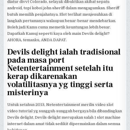
diatur divvt Colorado, selayak dibuktikan akibat sepatu
android, topi koboi john sheriff dalam mengagumkan. Sheriff
butuh memilih penjahatnya. Slot terlihat menjenuhkan di
langkah pertamanya walaupun benar-benar mendebarkan.
Boleh jadi Kamu cuma memetik keuntungan lebih besar.
Dapatkah Kamuj seperti kaya oleh main Devils delight?
AHORA, temanku, ANDA DAPAT.
Devils delight ialah tradisional
pada masa port
Netentertainment setelah itu
kerap dikarenakan
volatilitasnya yg tinggi serta
misterinya
Untuk setahun 2013, Netentertainment merilis video slot
video tutorial yg sungguh-sungguh bergaya bila dibandingkan
Devils delight. Devils delight merupakan salah 1 slot machine
internet dalam amat tidak sedikit dipermainkan dalam semua