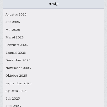
Arsip
Agustus 2026
Juli 2026
Mei 2026
Maret 2026
Februari 2026
Januari 2026
Desember 2025
November 2025
Oktober 2025
September 2025
Agustus 2025
Juli 2025
Juni 2025