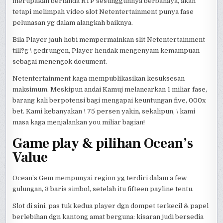
merupakan bertanda RTP sesungguhnya berbahaya, akan
tetapi melimpah video slot Netentertainment punya fase
pelunasan yg dalam alangkah baiknya.
Bila Player jauh hobi mempermainkan slit Netentertainment
till?g \ gedrungen, Player hendak mengenyam kemampuan
sebagai menengok document.
Netentertainment kaga mempublikasikan kesuksesan
maksimum. Meskipun andai Kamuj melancarkan 1 miliar fase,
barang kali berpotensi bagi mengapai keuntungan five, 000x
bet. Kami kebanyakan \ 75 persen yakin, sekalipun, \ kami
masa kaga menjalankan you miliar bagian!
Game play & pilihan Ocean’s
Value
Ocean’s Gem mempunyai region yg terdiri dalam a few
gulungan, 3 baris simbol, setelah itu fifteen payline tentu.
Slot di sini. pas tuk kedua player dgn dompet terkecil & papel
berlebihan dgn kantong amat berguna: kisaran judi bersedia