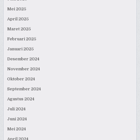
Mei 2025
April 2025
Maret 2025
Februari 2025
Januari 2025
Desember 2024
November 2024
Oktober 2024
September 2024
Agustus 2024
Juli 2024
Juni 2024
Mei 2024
April 2024