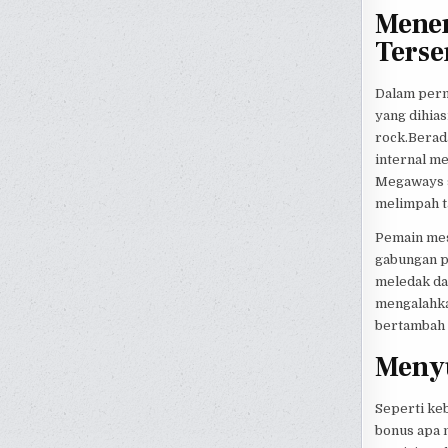
Menem
Ters
Dalam perm
yang dihias
rock.Berad
internal m
Megaways s
melimpah t
Pemain mes
gabungan pe
meledak da
mengalahka
bertambah t
Menyu
Seperti ke
bonus apa 