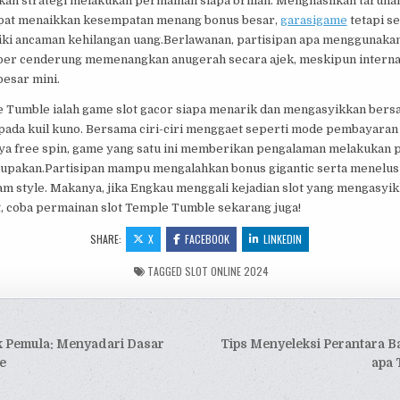
an strategi melakukan permainan siapa brilian. Menghasilkan taruhan
apat menaikkan kesempatan menang bonus besar,
garasigame
tetapi se
i ancaman kehilangan uang.Berlawanan, partisipan apa menggunakan
per cenderung memenangkan anugerah secara ajek, meskipun internal
besar mini.
e Tumble ialah game slot gacor siapa menarik dan mengasyikkan bers
pada kuil kuno. Bersama ciri-ciri menggaet seperti mode pembayar
aya free spin, game yang satu ini memberikan pengalaman melakukan
rlupakan.Partisipan mampu mengalahkan bonus gigantic serta menelusu
lam style. Makanya, jika Engkau menggali kejadian slot yang mengasyi
, coba permainan slot Temple Tumble sekarang juga!
SHARE:
X
FACEBOOK
LINKEDIN
TAGGED
SLOT ONLINE 2024
si
k Pemula: Menyadari Dasar
Tips Menyeleksi Perantara B
e
apa 