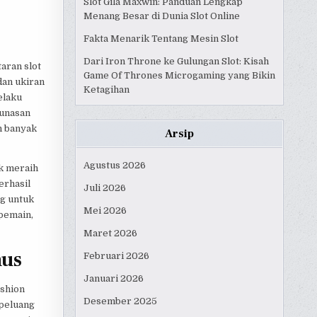
Slot Gila Maxwin: Panduan Lengkap
Menang Besar di Dunia Slot Online
Fakta Menarik Tentang Mesin Slot
Dari Iron Throne ke Gulungan Slot: Kisah
aran slot
Game Of Thrones Microgaming yang Bikin
dan ukiran
Ketagihan
elaku
lunasan
h banyak
Arsip
Agustus 2026
k meraih
erhasil
Juli 2026
g untuk
Mei 2026
pemain,
Maret 2026
nus
Februari 2026
Januari 2026
ashion
Desember 2025
 peluang