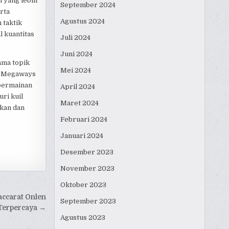
 yang lebih
September 2024
rta
Agustus 2024
 taktik
 kuantitas
Juli 2024
Juni 2024
ama topik
Mei 2024
an Megaways
 permainan
April 2024
ri kuil
Maret 2024
kkan dan
Februari 2024
Januari 2024
Desember 2023
November 2023
Oktober 2023
accarat Onlen
September 2023
Terpercaya →
Agustus 2023