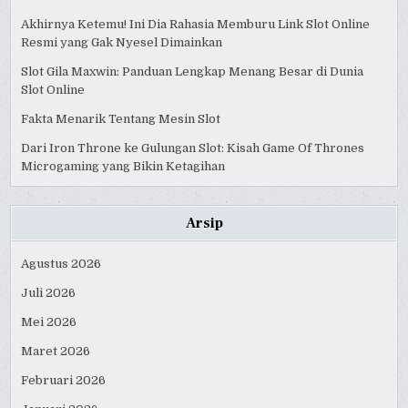
Akhirnya Ketemu! Ini Dia Rahasia Memburu Link Slot Online
Resmi yang Gak Nyesel Dimainkan
Slot Gila Maxwin: Panduan Lengkap Menang Besar di Dunia
Slot Online
Fakta Menarik Tentang Mesin Slot
Dari Iron Throne ke Gulungan Slot: Kisah Game Of Thrones
Microgaming yang Bikin Ketagihan
Arsip
Agustus 2026
Juli 2026
Mei 2026
Maret 2026
Februari 2026