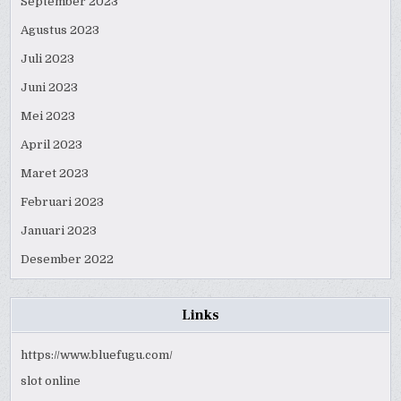
September 2023
Agustus 2023
Juli 2023
Juni 2023
Mei 2023
April 2023
Maret 2023
Februari 2023
Januari 2023
Desember 2022
Links
https://www.bluefugu.com/
slot online