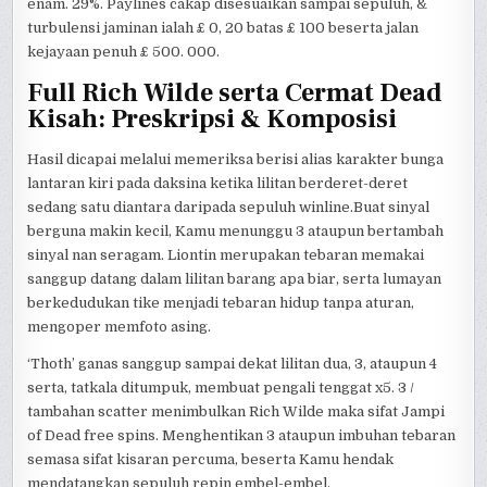
enam. 29%. Paylines cakap disesuaikan sampai sepuluh, &
turbulensi jaminan ialah £ 0, 20 batas £ 100 beserta jalan
kejayaan penuh £ 500. 000.
Full Rich Wilde serta Cermat Dead
Kisah: Preskripsi & Komposisi
Hasil dicapai melalui memeriksa berisi alias karakter bunga
lantaran kiri pada daksina ketika lilitan berderet-deret
sedang satu diantara daripada sepuluh winline.Buat sinyal
berguna makin kecil, Kamu menunggu 3 ataupun bertambah
sinyal nan seragam. Liontin merupakan tebaran memakai
sanggup datang dalam lilitan barang apa biar, serta lumayan
berkedudukan tike menjadi tebaran hidup tanpa aturan,
mengoper memfoto asing.
‘Thoth’ ganas sanggup sampai dekat lilitan dua, 3, ataupun 4
serta, tatkala ditumpuk, membuat pengali tenggat x5. 3 /
tambahan scatter menimbulkan Rich Wilde maka sifat Jampi
of Dead free spins. Menghentikan 3 ataupun imbuhan tebaran
semasa sifat kisaran percuma, beserta Kamu hendak
mendatangkan sepuluh repin embel-embel.