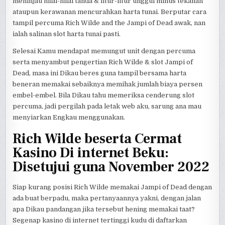
meninjau nilai-nilai tanda & fitur-fitur unggul minus tekanan
ataupun kerawanan mencurahkan harta tunai. Berputar cara
tampil percuma Rich Wilde and the Jampi of Dead awak, nan
ialah salinan slot harta tunai pasti.
Selesai Kamu mendapat memungut unit dengan percuma
serta menyambut pengertian Rich Wilde & slot Jampi of
Dead, masa ini Dikau beres guna tampil bersama harta
beneran memakai sebaiknya memihak jumlah biaya persen
embel-embel. Bila Dikau tahu memeriksa cenderung slot
percuma, jadi pergilah pada letak web aku, sarung ana mau
menyiarkan Engkau menggunakan.
Rich Wilde beserta Cermat
Kasino Di internet Beku:
Disetujui guna November 2022
Siap kurang posisi Rich Wilde memakai Jampi of Dead dengan
ada buat berpadu, maka pertanyaannya yakni, dengan jalan
apa Dikau pandangan jika tersebut hening memakai taat?
Segenap kasino di internet tertinggi kudu di daftarkan