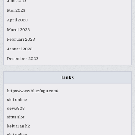
Juni 2023
Mei 2023
April 2023
Maret 2023
Februari 2023
Januari 2023
Desember 2022
Links
https://www.bluefugu.com/
slot online
dewa303
situs slot
keluaran hk
slot online