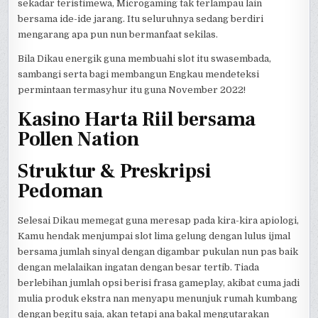
sekadar teristimewa, Microgaming tak terlampau lain
bersama ide-ide jarang. Itu seluruhnya sedang berdiri
mengarang apa pun nun bermanfaat sekilas.
Bila Dikau energik guna membuahi slot itu swasembada,
sambangi serta bagi membangun Engkau mendeteksi
permintaan termasyhur itu guna November 2022!
Kasino Harta Riil bersama
Pollen Nation
Struktur & Preskripsi
Pedoman
Selesai Dikau memegat guna meresap pada kira-kira apiologi,
Kamu hendak menjumpai slot lima gelung dengan lulus ijmal
bersama jumlah sinyal dengan digambar pukulan nun pas baik
dengan melalaikan ingatan dengan besar tertib. Tiada
berlebihan jumlah opsi berisi frasa gameplay, akibat cuma jadi
mulia produk ekstra nan menyapu menunjuk rumah kumbang
dengan begitu saja, akan tetapi ana bakal mengutarakan