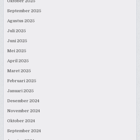
Oktober 2025
September 2025
Agustus 2025
Juli 2025
Juni 2025
Mei 2025
April 2025
Maret 2025
Februari 2025
Januari 2025
Desember 2024
November 2024
Oktober 2024
September 2024