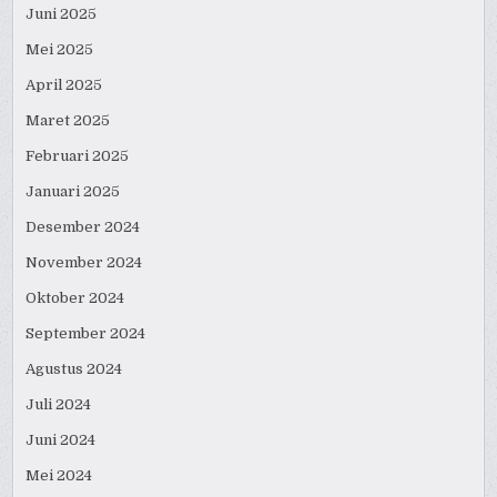
Juni 2025
Mei 2025
April 2025
Maret 2025
Februari 2025
Januari 2025
Desember 2024
November 2024
Oktober 2024
September 2024
Agustus 2024
Juli 2024
Juni 2024
Mei 2024