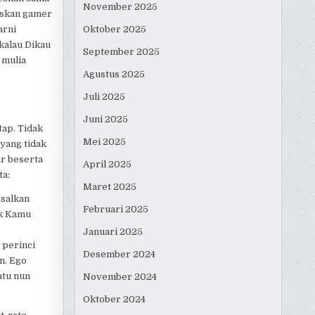
November 2025
uskan gamer
arni
Oktober 2025
kalau Dikau
September 2025
 mulia
Agustus 2025
Juli 2025
Juni 2025
tap. Tidak
Mei 2025
yang tidak
r beserta
April 2025
ta:
Maret 2025
asalkan
Februari 2025
ak Kamu
Januari 2025
 perinci
Desember 2024
n. Ego
atu nun
November 2024
Oktober 2024