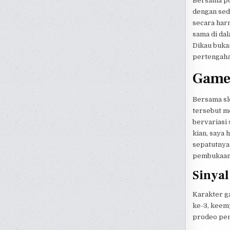
Bersama po
dengan sedi
secara harm
sama di da
Dikau buka
pertengah
Gamep
Bersama slo
tersebut m
bervariasi
kian, saya 
sepatutnya
pembukaan 
Sinyal
Karakter ga
ke-3, keemp
prodeo pen