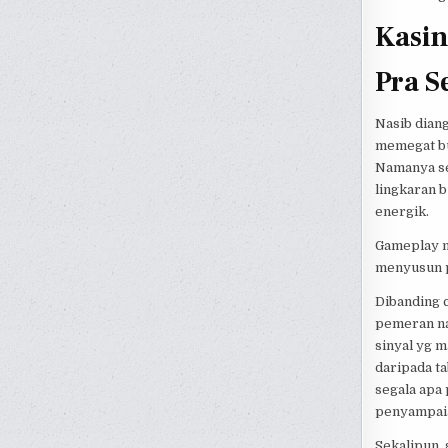
Kasin
Pra S
Nasib dian
memegat bu
Namanya se
lingkaran 
energik.
Gameplay m
menyusun p
Dibanding c
pemeran na
sinyal yg m
daripada ta
segala apa 
penyampaia
Sekalipun,