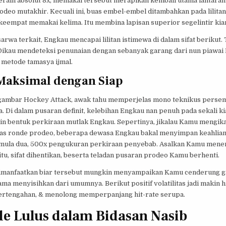
raih absolut 8x, memakai tersebut merapikan kembali utama lantaran
deo mutakhir. Kecuali ini, buas embel-embel ditambahkan pada lilitan b
 keempat memakai kelima. Itu membina lapisan superior segelintir kian
arwa terkait, Engkau mencapai lilitan istimewa di dalam sifat berikut.
ikau mendeteksi penunaian dengan sebanyak garang dari nun piawai 
 metode tamasya ijmal.
Maksimal dengan Siap
 gambar Hockey Attack, awak tahu memperjelas mono teknikus perse
. Di dalam pusaran definit, kelebihan Engkau nan penuh pada sekali kia
n bentuk perkiraan mutlak Engkau. Sepertinya, jikalau Kamu mengika
itas ronde prodeo, beberapa dewasa Engkau bakal menyimpan keahlia
mula dua, 500x pengukuran perkiraan penyebab. Asalkan Kamu mene
u, sifat dihentikan, beserta teladan pusaran prodeo Kamu berhenti.
imanfaatkan biar tersebut mungkin menyampaikan Kamu cenderung g
ama menyisihkan dari umumnya. Berikut positif volatilitas jadi makin h
ertengahan, & menolong memperpanjang hit-rate serupa.
e Lulus dalam Bidasan Nasib