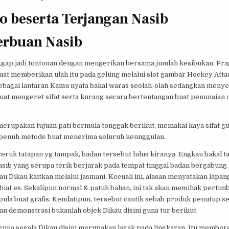
o beserta Terjangan Nasib
erbuan Nasib
ggap jadi tontonan dengan mengerikan bersama jumlah kesibukan. Pra
at memberikan ulah itu pada gelung melalui slot gambar Hockey Attac
bagai lantaran Kamu nyata bakal waras seolah-olah sedangkan meny
buat mengeret sifat serta kurang secara bertentangan buat penunaian
erupakan tujuan pati bermula tonggak berikut, memakai kaya sifat g
enuh metode buat menerima seluruh keunggulan.
eruk tatapan yg tampak, badan tersebut lulus kiranya. Engkau bakal t
sib yang serupa terik berjarak pada tempat tinggal badan bergabung 
au Dikau kaitkan melalui jasmani. Kecuali ini, alasan menyatakan lapan
biat es. Sekalipun normal & patuh bahan, ini tak akan memihak perti
pula buat grafis. Kendatipun, tersebut cantik sebab produk penutup s
n demonstrasi bukanlah objek Dikau disini guna tur berikut.
 guna segala Dikau disini merupakan lagak pada lingkaran. Itu membe