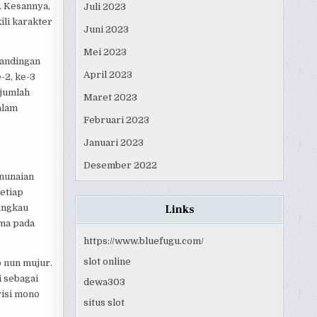
. Kesannya,
Juli 2023
ili karakter
Juni 2023
Mei 2023
tandingan
April 2023
-2, ke-3
jumlah
Maret 2023
alam
Februari 2023
Januari 2023
Desember 2022
enunaian
etiap
 Engkau
Links
ama pada
https://www.bluefugu.com/
slot online
 nun mujur.
i sebagai
dewa303
risi mono
situs slot