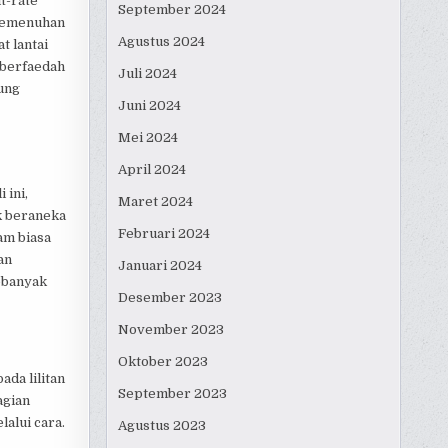
t-rate
September 2024
 pemenuhan
Agustus 2024
t lantai
 berfaedah
Juli 2024
ung
Juni 2024
Mei 2024
April 2024
 ini,
Maret 2024
k beraneka
Februari 2024
am biasa
an
Januari 2024
ebanyak
Desember 2023
November 2023
Oktober 2023
ada lilitan
September 2023
agian
alui cara.
Agustus 2023