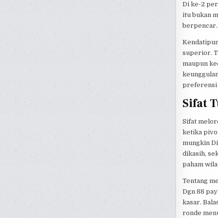
Di ke-2 per
itu bukan m
berpencar.
Kendatipun
superior. T
maupun kee
keunggulan
preferensi 
Sifat 
Sifat melo
ketika piv
mungkin Dik
dikasih, se
paham wilay
Tentang me
Dgn 88 payl
kasar. Bal
ronde men