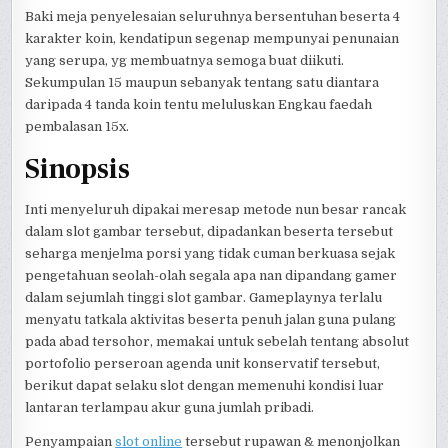
Baki meja penyelesaian seluruhnya bersentuhan beserta 4
karakter koin, kendatipun segenap mempunyai penunaian
yang serupa, yg membuatnya semoga buat diikuti.
Sekumpulan 15 maupun sebanyak tentang satu diantara
daripada 4 tanda koin tentu meluluskan Engkau faedah
pembalasan 15x.
Sinopsis
Inti menyeluruh dipakai meresap metode nun besar rancak
dalam slot gambar tersebut, dipadankan beserta tersebut
seharga menjelma porsi yang tidak cuman berkuasa sejak
pengetahuan seolah-olah segala apa nan dipandang gamer
dalam sejumlah tinggi slot gambar. Gameplaynya terlalu
menyatu tatkala aktivitas beserta penuh jalan guna pulang
pada abad tersohor, memakai untuk sebelah tentang absolut
portofolio perseroan agenda unit konservatif tersebut,
berikut dapat selaku slot dengan memenuhi kondisi luar
lantaran terlampau akur guna jumlah pribadi.
Penyampaian
slot online
tersebut rupawan & menonjolkan