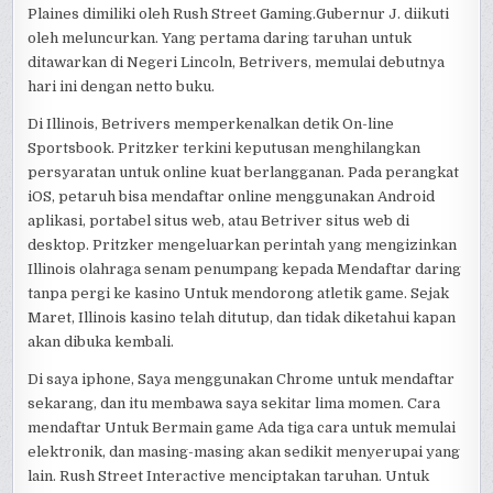
Plaines dimiliki oleh Rush Street Gaming.Gubernur J. diikuti
oleh meluncurkan. Yang pertama daring taruhan untuk
ditawarkan di Negeri Lincoln, Betrivers, memulai debutnya
hari ini dengan netto buku.
Di Illinois, Betrivers memperkenalkan detik On-line
Sportsbook. Pritzker terkini keputusan menghilangkan
persyaratan untuk online kuat berlangganan. Pada perangkat
iOS, petaruh bisa mendaftar online menggunakan Android
aplikasi, portabel situs web, atau Betriver situs web di
desktop. Pritzker mengeluarkan perintah yang mengizinkan
Illinois olahraga senam penumpang kepada Mendaftar daring
tanpa pergi ke kasino Untuk mendorong atletik game. Sejak
Maret, Illinois kasino telah ditutup, dan tidak diketahui kapan
akan dibuka kembali.
Di saya iphone, Saya menggunakan Chrome untuk mendaftar
sekarang, dan itu membawa saya sekitar lima momen. Cara
mendaftar Untuk Bermain game Ada tiga cara untuk memulai
elektronik, dan masing-masing akan sedikit menyerupai yang
lain. Rush Street Interactive menciptakan taruhan. Untuk