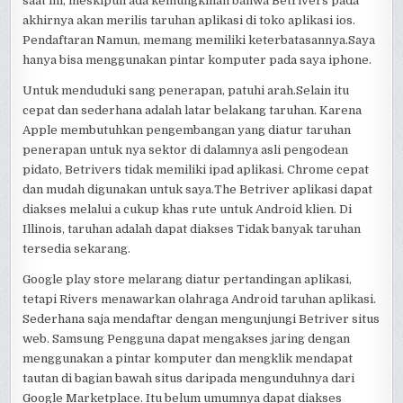
saat ini, meskipun ada kemungkinan bahwa Betrivers pada
akhirnya akan merilis taruhan aplikasi di toko aplikasi ios.
Pendaftaran Namun, memang memiliki keterbatasannya.Saya
hanya bisa menggunakan pintar komputer pada saya iphone.
Untuk menduduki sang penerapan, patuhi arah.Selain itu
cepat dan sederhana adalah latar belakang taruhan. Karena
Apple membutuhkan pengembangan yang diatur taruhan
penerapan untuk nya sektor di dalamnya asli pengodean
pidato, Betrivers tidak memiliki ipad aplikasi. Chrome cepat
dan mudah digunakan untuk saya.The Betriver aplikasi dapat
diakses melalui a cukup khas rute untuk Android klien. Di
Illinois, taruhan adalah dapat diakses Tidak banyak taruhan
tersedia sekarang.
Google play store melarang diatur pertandingan aplikasi,
tetapi Rivers menawarkan olahraga Android taruhan aplikasi.
Sederhana saja mendaftar dengan mengunjungi Betriver situs
web. Samsung Pengguna dapat mengakses jaring dengan
menggunakan a pintar komputer dan mengklik mendapat
tautan di bagian bawah situs daripada mengunduhnya dari
Google Marketplace. Itu belum umumnya dapat diakses