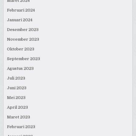
Maret 2024
Februari 2024
Januari 2024
Desember 2023
November 2023
Oktober 2023
September 2023
Agustus 2023
Juli 2023
Juni 2023
Mei 2023
April 2023
Maret 2023
Februari 2023