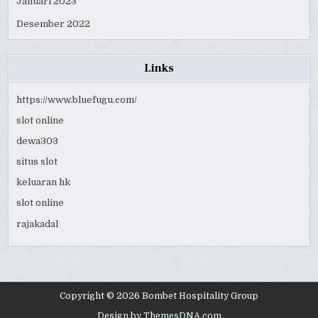
Januari 2023
Desember 2022
Links
https://www.bluefugu.com/
slot online
dewa303
situs slot
keluaran hk
slot online
rajakadal
Copyright © 2026 Bombet Hospitality Group
Design by ThemesDNA.com