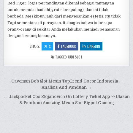
Red Tiger, logis pertandingan dikenal sebagai tantangan
untuk memulai hadiah( gratis berpaling), dan ini tidak
berbeda. Meskipun jauh dari mengesankan estetis, itu tidak.
Tapi sementara di perayaan, itu bagus bahwa beberapa
orang-orang di sekitar Anda melakukan menjadi penasaran
dengan kemungkinannya.
SHARE:
X
FACEBOOK
LINKEDIN
TAGGED
JUDI SLOT
Navigasi
Caveman Bob Slot Mesin TopTrend Gacor Indonesia –
pos
Analisis And Panduan →
← Jackpocket Cos Stojanovich On Lottery Ticket App >> Ulasan
& Panduan Amazing Mesin Slot Bigpot Gaming