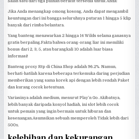
Salah satu dari tiga pilihan berikut tersedia untuk Anda:
Jika Anda menangkap omong kosong, Anda dapat mengambil
keuntungan dari ini bangga seluruhnya putaran 1 hingga 5 klip
banyak dari rimba belantara.
Yang banteng menawarkan 2 hingga 14 Wilds selama ganasnya
gratis berpaling.Fakta bahwa orang-orang liar ini memiliki
bonus dari 2, 3, 5, atau barangkali 10 adalah luar biasa
informasi!
Banteng proxy Rtp di China Shop adalah 96.2%. Namun,
berhati-hatilah karena beberapa terkemuka daring perjudian
memberikan yang sama korek api dengan lebih rendah Paket
dan kurang cocok ketentuan.
Variasinya adalah medium, menurut Play’n Go. Akibatnya,
lebih banyak daripada konyol hadiah, ini slot lebih cocok
untuk pemain yang ingin bermain untuk hiburan dan
kesenangan.Asumsikan sebuah memperoleh Tidak lebih dari
500x.
kelebihan dan kekurangan