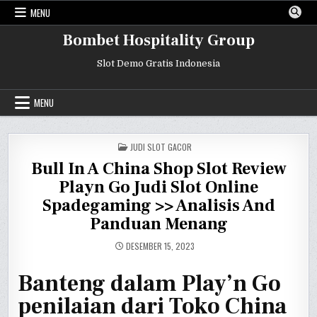
Skip
MENU
to
content
Bombet Hospitality Group
Slot Demo Gratis Indonesia
MENU
POSTED
JUDI SLOT GACOR
IN
Bull In A China Shop Slot Review
Playn Go Judi Slot Online
Spadegaming >> Analisis And
Panduan Menang
DESEMBER 15, 2023
Banteng dalam Play’n Go
penilaian dari Toko China