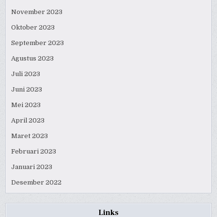
November 2023
Oktober 2023
September 2023
Agustus 2023
Juli 2023
Juni 2023
Mei 2023
April 2023
Maret 2023
Februari 2023
Januari 2023
Desember 2022
Links