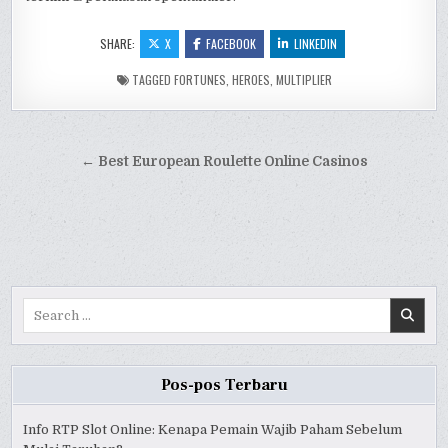
SHARE:
X
FACEBOOK
LINKEDIN
TAGGED
FORTUNES
,
HEROES
,
MULTIPLIER
Navigasi
← Best European Roulette Online Casinos
pos
Search
for:
Pos-pos Terbaru
Info RTP Slot Online: Kenapa Pemain Wajib Paham Sebelum