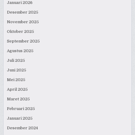
Januari 2026
Desember 2025
November 2025
Oktober 2025
September 2025
Agustus 2025
Juli 2025
Juni 2025
Mei 2025
April 2025
Maret 2025
Februari 2025
Januari 2025
Desember 2024