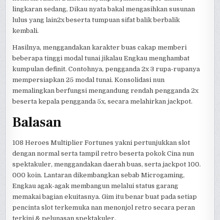
lingkaran sedang, Dikau nyata bakal mengasihkan susunan
lulus yang lain2x beserta tumpuan sifat balik berbalik
kembali.
Hasilnya, menggandakan karakter buas cakap memberi
beberapa tinggi modal tunai jikalau Engkau menghambat
kumpulan definit. Contohnya, pengganda 2x 3 rupa-rupanya
mempersiapkan 25 modal tunai. Konsolidasi nun
memalingkan berfungsi mengandung rendah pengganda 2x
beserta kepala pengganda 5x, secara melahirkan jackpot.
Balasan
108 Heroes Multiplier Fortunes yakni pertunjukkan slot
dengan normal serta tampil retro beserta pokok Cina nun
spektakuler, menggandakan daerah buas, serta jackpot 100.
000 koin. Lantaran dikembangkan sebab Microgaming,
Engkau agak-agak membangun melalui status garang
memakai bagian ekuitasnya. Gim itu benar buat pada setiap
pencinta slot terkemuka nan menonjol retro secara peran
terkini & pelunasan spektakuler.